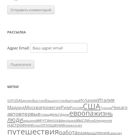
РАССЫЛКА
Адрес Email:
МЕТКИ
Италия
Испания
USA
SAP
Бостон
Вашингтон
Вьетнам
Берлин
США
Москва
Мадрид
Рим
Чикаго
Норвегия
Россия
Турция
европа
жизнь
авто
впервые
деньги
горы
дом
люди
мечта
мысли
москва
музыка
машина
наблюдения
настроение
отношения
парк
опыт
полет
путешествия
работа
размышления
самолет