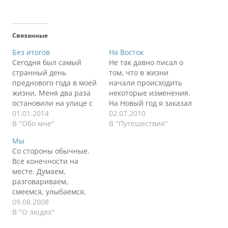
Связанные
Без итогов
На Восток
Сегодня был самый
Не так давно писал о
странный день
том, что в жизни
преднового года в моей
начали происходить
жизни. Меня два раза
некоторые изменения.
остановили на улице с
На Новый год я заказал
коляской. Нужно
01.01.2014
Деду Морозу пару
02.07.2010
сказать, что мело на
В "Обо мне"
желаний, даже тройку.
В "Путешествия"
улице прилично. Сосед
Одно на подходе,
Мы
два раза убирал
другое начало
Со стороны обычные.
дорожку вокруг дома, и
реализовываться,
Все конечности на
ее все равно завалило
третье пока под
месте. Думаем,
за какие-то несколько
вопросом. Второе
разговариваем,
часов. Снежок был
желание это
смеемся, улыбаемся,
изумительный. Желаю
совмещение работы с
работаем, отдыхаем.
09.08.2008
Москве такого, чтобы
путешествиями, так как
Вроде обычные люди.
В "О людях"
люди вышли…
я готов переносить
Часто мы много
некоторые неудобства