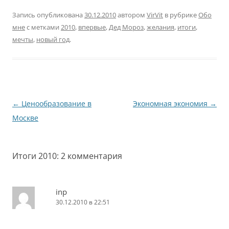
работаем. Часто мы
ради нового.…
много думаем. Часто мы
Запись опубликована
30.12.2010
автором
VirVit
в рубрике
Обо
много бываем одни.
мне
с метками
2010
,
впервые
,
Дед Мороз
,
желания
,
итоги
,
Часто мы не глупее
мечты
,
новый год
.
других. Часто мы много
молчим. Много это
означает чуть больше
остальных. Всех
остальных. Но что-то не
так.…
Навигация
←
Ценообразование в
Экономная экономия
→
по
Москве
записям
Итоги 2010
: 2 комментария
inp
30.12.2010 в 22:51