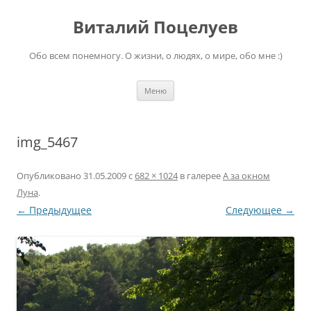
Перейти
к
Виталий Поцелуев
содержимому
Обо всем понемногу. О жизни, о людях, о мире, обо мне :)
Меню
img_5467
Опубликовано
31.05.2009
с
682 × 1024
в галерее
А за окном
Луна
.
← Предыдущее
Следующее →