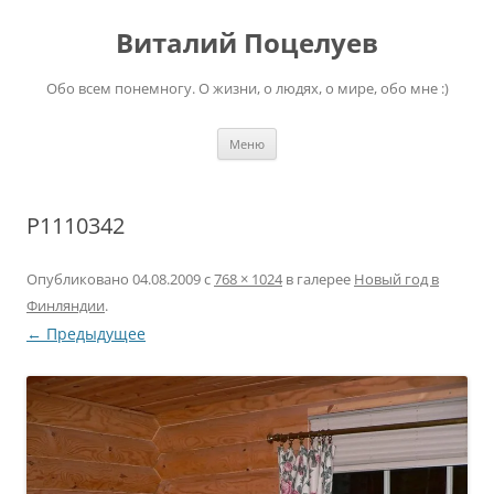
Перейти
к
Виталий Поцелуев
содержимому
Обо всем понемногу. О жизни, о людях, о мире, обо мне :)
Меню
P1110342
Опубликовано
04.08.2009
с
768 × 1024
в галерее
Новый год в
Финляндии
.
← Предыдущее