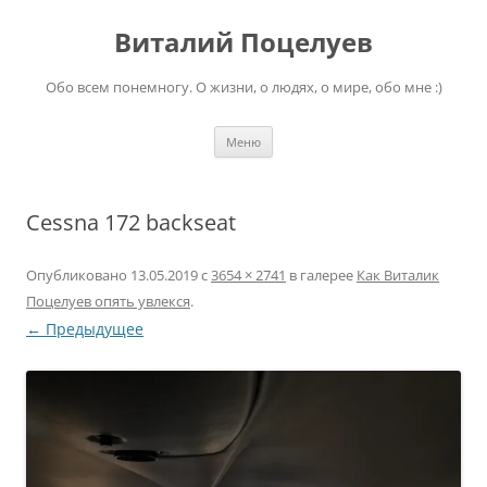
Перейти
к
Виталий Поцелуев
содержимому
Обо всем понемногу. О жизни, о людях, о мире, обо мне :)
Меню
Cessna 172 backseat
Опубликовано
13.05.2019
с
3654 × 2741
в галерее
Как Виталик
Поцелуев опять увлекся
.
← Предыдущее