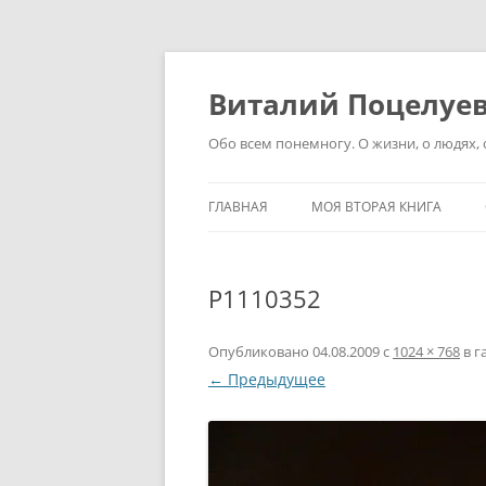
Перейти
к
содержимому
Виталий Поцелуе
Обо всем понемногу. О жизни, о людях, о
ГЛАВНАЯ
МОЯ ВТОРАЯ КНИГА
P1110352
Опубликовано
04.08.2009
с
1024 × 768
в г
← Предыдущее