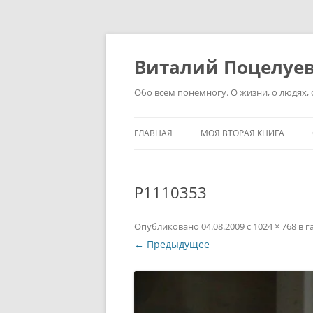
Перейти
к
содержимому
Виталий Поцелуе
Обо всем понемногу. О жизни, о людях, о
ГЛАВНАЯ
МОЯ ВТОРАЯ КНИГА
P1110353
Опубликовано
04.08.2009
с
1024 × 768
в г
← Предыдущее