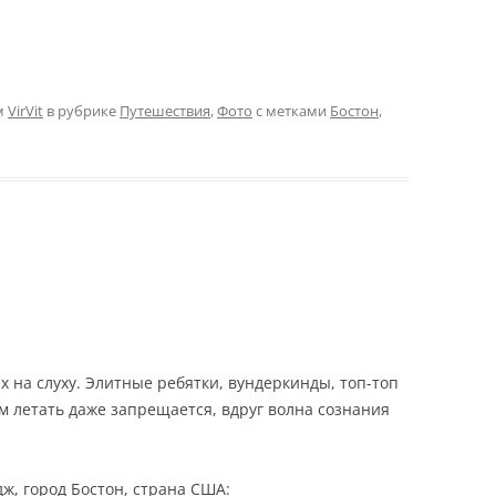
м
VirVit
в рубрике
Путешествия
,
Фото
с метками
Бостон
,
их на слуху. Элитные ребятки, вундеркинды, топ-топ
м летать даже запрещается, вдруг волна сознания
ж, город Бостон, страна США: