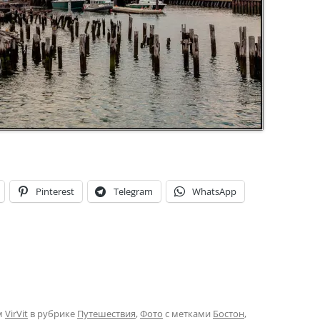
Pinterest
Telegram
WhatsApp
м
VirVit
в рубрике
Путешествия
,
Фото
с метками
Бостон
,