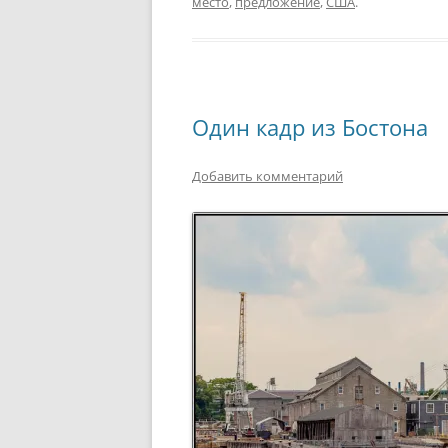
место
,
предложение
,
США
.
Один кадр из Бостона
Добавить комментарий