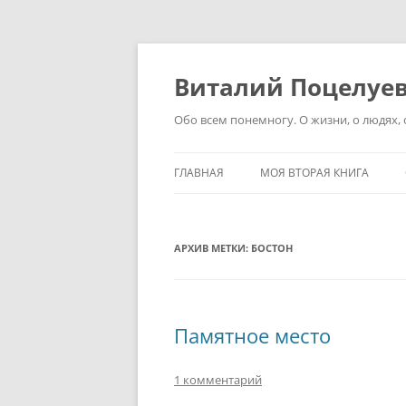
Перейти
к
содержимому
Виталий Поцелуе
Обо всем понемногу. О жизни, о людях, о
ГЛАВНАЯ
МОЯ ВТОРАЯ КНИГА
АРХИВ МЕТКИ:
БОСТОН
Памятное место
1 комментарий