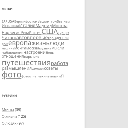
МЕТКИ
USA
SAP
Бостон
Вашингтон
Вьетнам
Берлин
Италия
Москва
Мадрид
Испания
США
Рим
Норвегия
Россия
Турция
авто
впервые
Чикаго
деньги
горы
европа
жизнь
люди
дом
мечта
мысли
москва
музыка
машина
настроение
наблюдения
опыт
отношения
парк
полет
путешествия
работа
размышления
советы
самолет
фото
я
чехия
эмоции
фотоотчет
РУБРИКИ
Мечты
(39)
О жизни
(125)
О людях
(97)