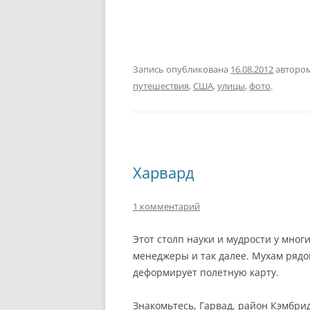
Запись опубликована
16.08.2012
авторо
путешествия
,
США
,
улицы
,
фото
.
Харвард
1 комментарий
Этот столп науки и мудрости у мног
менеджеры и так далее. Мухам рядо
деформирует полетную карту.
Знакомьтесь, Гарвад, район Кэмбрид