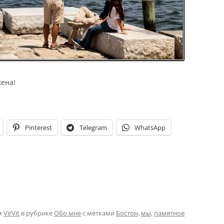
ена!
Pinterest
Telegram
WhatsApp
м
VirVit
в рубрике
Обо мне
с метками
Бостон
,
мы
,
памятное