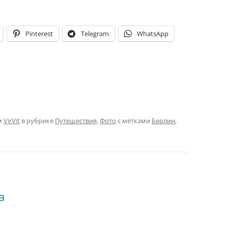
Pinterest
Telegram
WhatsApp
м
VirVit
в рубрике
Путешествия
,
Фото
с метками
Берлин
,
а