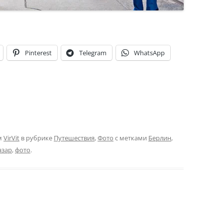
Pinterest
Telegram
WhatsApp
м
VirVit
в рубрике
Путешествия
,
Фото
с метками
Берлин
,
азар
,
фото
.