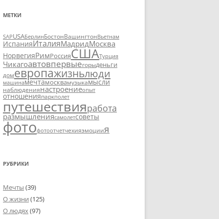
МЕТКИ
USA
SAP
Бостон
Вашингтон
Вьетнам
Берлин
Италия
Москва
Мадрид
Испания
США
Рим
Норвегия
Россия
Турция
авто
впервые
Чикаго
деньги
горы
европа
жизнь
люди
дом
мечта
мысли
москва
музыка
машина
настроение
наблюдения
опыт
отношения
парк
полет
путешествия
работа
размышления
советы
самолет
фото
я
чехия
эмоции
фотоотчет
РУБРИКИ
Мечты
(39)
О жизни
(125)
О людях
(97)