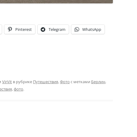
Pinterest
Telegram
WhatsApp
м
VirVit
в рубрике
Путешествия
,
Фото
с метками
Берлин
,
ествия
,
фото
.