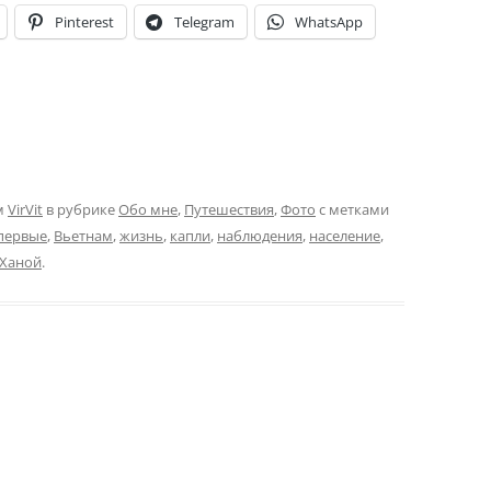
Pinterest
Telegram
WhatsApp
м
VirVit
в рубрике
Обо мне
,
Путешествия
,
Фото
с метками
первые
,
Вьетнам
,
жизнь
,
капли
,
наблюдения
,
население
,
Ханой
.