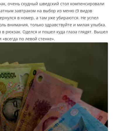
трак, очень скудный шведский стол компенсировали
атным завтраком на выбор из меню (9 видов
Вернулся в номер, а там уже убираются. Не успел
оль внимания, только здравствуйте и милая улыбка.
 в рюкзак. Оделся и пошел куда глаза глядят. Вышел
«всегда по левой стенке».