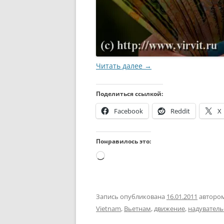
Читать далее
→
Поделиться ссылкой:
Facebook
Reddit
X
Понравилось это:
Загрузка…
Запись опубликована
16.01.2011
авторо
Vietnam
,
Вьетнам
,
движение
,
надуватель