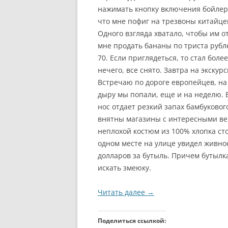
нажимать кнопку включения бойлера
что мне пофиг на трезвоны китайцев
Одного взгляда хватало, чтобы им 
мне продать бананы по триста рубле
70. Если приглядеться, то стал бол
нечего, все снято. Завтра на экску
Встречаю по дороге европейцев, на 
дыру мы попали, еще и на неделю. Б
нос отдает резкий запах бамбуковог
внятны магазины с интересными ве
неплохой костюм из 100% хлопка стои
одном месте на улице увидел живнос
долларов за бутыль. Причем бутылк
искать змеюку.
Читать далее
→
Поделиться ссылкой: