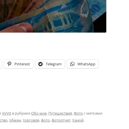
Pinterest
Telegram
WhatsApp
м
VirVit
в рубрике
Обо мне
,
Путешествия
,
Фото
с метками
ство
,
обман
,
торговля
,
фото
,
фотоотчет
,
Ханой
.