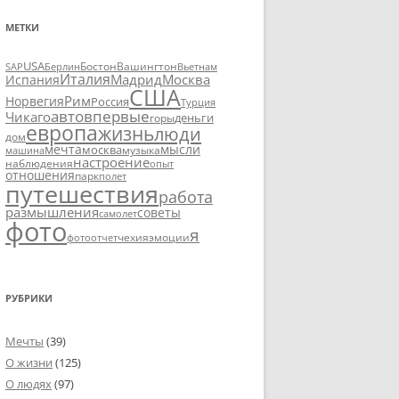
МЕТКИ
USA
SAP
Бостон
Вашингтон
Вьетнам
Берлин
Италия
Москва
Мадрид
Испания
США
Рим
Норвегия
Россия
Турция
авто
впервые
Чикаго
деньги
горы
европа
жизнь
люди
дом
мечта
мысли
москва
музыка
машина
настроение
наблюдения
опыт
отношения
парк
полет
путешествия
работа
размышления
советы
самолет
фото
я
чехия
эмоции
фотоотчет
РУБРИКИ
Мечты
(39)
О жизни
(125)
О людях
(97)