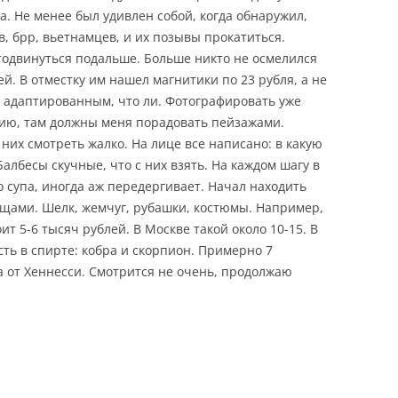
. Не менее был удивлен собой, когда обнаружил,
, брр, вьетнамцев, и их позывы прокатиться.
отодвинуться подальше. Больше никто не осмелился
й. В отместку им нашел магнитики по 23 рубля, а не
ее адаптированным, что ли. Фотографировать уже
рсию, там должны меня порадовать пейзажами.
них смотреть жалко. На лице все написано: в какую
албесы скучные, что с них взять. На каждом шагу в
о супа, иногда аж передергивает. Начал находить
щами. Шелк, жемчуг, рубашки, костюмы. Например,
т 5-6 тысяч рублей. В Москве такой около 10-15. В
ть в спирте: кобра и скорпион. Примерно 7
а от Хеннесси. Смотрится не очень, продолжаю