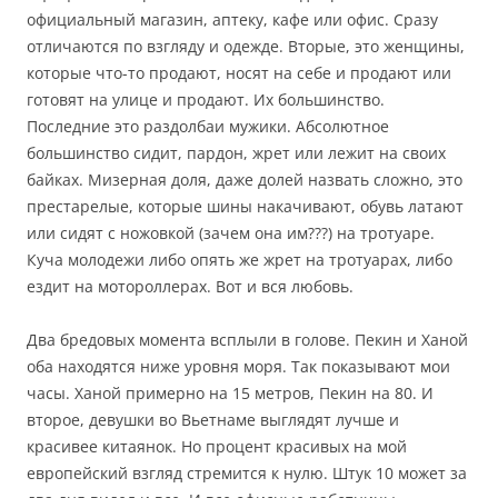
официальный магазин, аптеку, кафе или офис. Сразу
отличаются по взгляду и одежде. Вторые, это женщины,
которые что-то продают, носят на себе и продают или
готовят на улице и продают. Их большинство.
Последние это раздолбаи мужики. Абсолютное
большинство сидит, пардон, жрет или лежит на своих
байках. Мизерная доля, даже долей назвать сложно, это
престарелые, которые шины накачивают, обувь латают
или сидят с ножовкой (зачем она им???) на тротуаре.
Куча молодежи либо опять же жрет на тротуарах, либо
ездит на мотороллерах. Вот и вся любовь.
Два бредовых момента всплыли в голове. Пекин и Ханой
оба находятся ниже уровня моря. Так показывают мои
часы. Ханой примерно на 15 метров, Пекин на 80. И
второе, девушки во Вьетнаме выглядят лучше и
красивее китаянок. Но процент красивых на мой
европейский взгляд стремится к нулю. Штук 10 может за