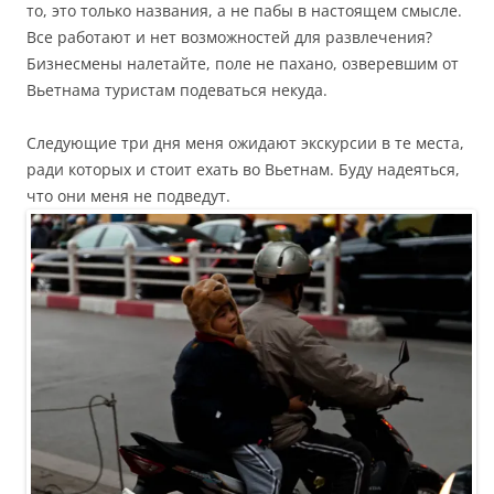
то, это только названия, а не пабы в настоящем смысле.
Все работают и нет возможностей для развлечения?
Бизнесмены налетайте, поле не пахано, озверевшим от
Вьетнама туристам подеваться некуда.
Следующие три дня меня ожидают экскурсии в те места,
ради которых и стоит ехать во Вьетнам. Буду надеяться,
что они меня не подведут.