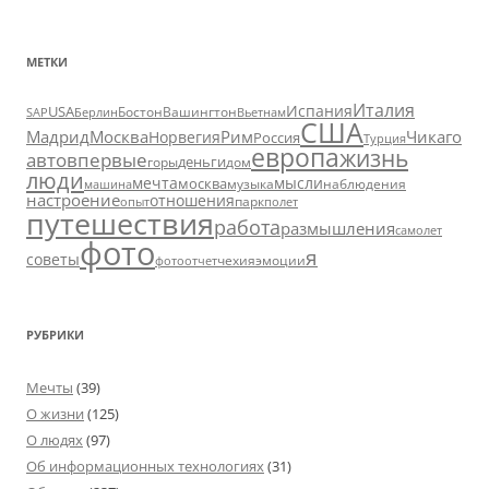
МЕТКИ
Италия
Испания
USA
SAP
Бостон
Вашингтон
Вьетнам
Берлин
США
Москва
Мадрид
Рим
Чикаго
Норвегия
Россия
Турция
европа
жизнь
авто
впервые
деньги
горы
дом
люди
мечта
мысли
москва
музыка
машина
наблюдения
настроение
отношения
парк
опыт
полет
путешествия
работа
размышления
самолет
фото
я
советы
чехия
эмоции
фотоотчет
РУБРИКИ
Мечты
(39)
О жизни
(125)
О людях
(97)
Об информационных технологиях
(31)