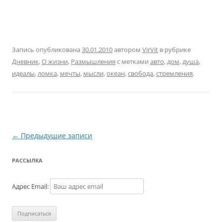
Запись опубликована
30.01.2010
автором
VirVit
в рубрике
Дневник
,
О жизни
,
Размышления
с метками
авто
,
дом
,
душа
,
идеалы
,
ломка
,
мечты
,
мысли
,
океан
,
свобода
,
стремления
.
Навигация
←
Предыдущие записи
по
РАССЫЛКА
записям
Адрес Email: