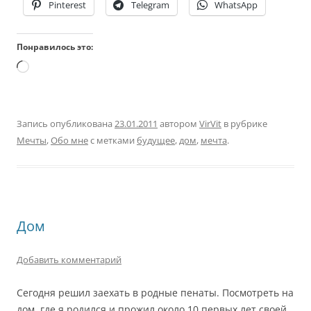
Pinterest
Telegram
WhatsApp
Понравилось это:
Загрузка…
Запись опубликована
23.01.2011
автором
VirVit
в рубрике
Мечты
,
Обо мне
с метками
будущее
,
дом
,
мечта
.
Дом
Добавить комментарий
Сегодня решил заехать в родные пенаты. Посмотреть на
дом, где я родился и прожил около 10 первых лет своей