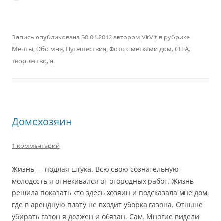
Запись опубликована
30.04.2012
автором
VirVit
в рубрике
Мечты
,
Обо мне
,
Путешествия
,
Фото
с метками
дом
,
США
,
творчество
,
я
.
Домохозяин
1 комментарий
Жизнь — подлая штука. Всю свою сознательную
молодость я отнекивался от огородных работ. Жизнь
решила показать кто здесь хозяин и подсказала мне дом,
где в арендную плату не входит уборка газона. Отныне
убирать газон я должен и обязан. Сам. Многие видели