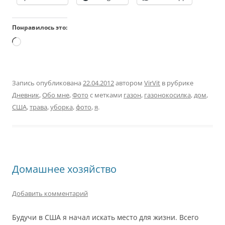
Понравилось это:
Загрузка…
Запись опубликована
22.04.2012
автором
VirVit
в рубрике
Дневник
,
Обо мне
,
Фото
с метками
газон
,
газонокосилка
,
дом
,
США
,
трава
,
уборка
,
фото
,
я
.
Домашнее хозяйство
Добавить комментарий
Будучи в США я начал искать место для жизни. Всего