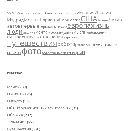
Италия
Испания
USA
SAP
Бостон
Вашингтон
Вьетнам
Берлин
США
Москва
Мадрид
Рим
Чикаго
Норвегия
Россия
Турция
европа
жизнь
авто
впервые
деньги
горы
дом
люди
мечта
мысли
москва
музыка
машина
наблюдения
настроение
отношения
парк
опыт
полет
путешествия
работа
размышления
самолет
фото
я
советы
чехия
эмоции
фотоотчет
РУБРИКИ
Мечты
(39)
О жизни
(125)
О людях
(97)
Об информационных технологиях
(31)
Обо мне
(237)
Дневник
(99)
Путешествия
(326)