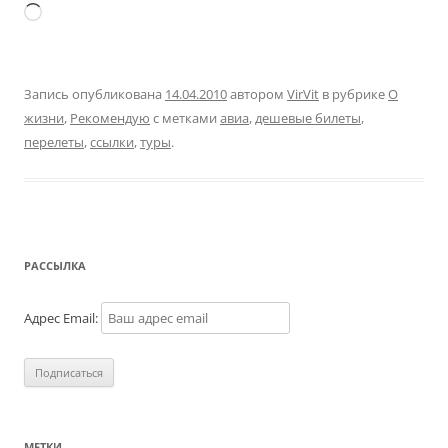
Загрузка…
Запись опубликована
14.04.2010
автором
VirVit
в рубрике
О
жизни
,
Рекомендую
с метками
авиа
,
дешевые билеты
,
перелеты
,
ссылки
,
туры
.
РАССЫЛКА
Адрес Email:
МЕТКИ