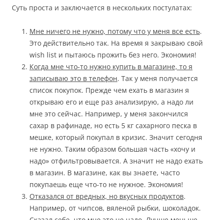
Суть проста и заключается в нескольких постулатах:
Мне ничего не нужно, потому что у меня все есть
.
Это действительно так. На время я закрываю свой
wish list и пытаюсь прожить без него. Экономия!
Когда мне что-то нужно купить в магазине, то я
записываю это в телефон
. Так у меня получается
список покупок. Прежде чем ехать в магазин я
открываю его и еще раз анализирую, а надо ли
мне это сейчас. Например, у меня закончился
сахар в рафинаде, но есть 5 кг сахарного песка в
мешке, который покупал в кризис. Значит сегодня
не нужно. Таким образом большая часть «хочу и
надо» отфильтровывается. А значит не надо ехать
в магазин. В магазине, как вы знаете, часто
покупаешь еще что-то не нужное. Экономия!
Отказался от вредных, но вкусных продуктов
.
Например, от чипсов, вяленой рыбки, шоколадок.
Сказал себе, что мне это не надо. Лучше меньше