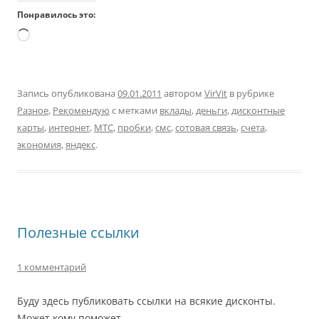
Понравилось это:
Загрузка…
Запись опубликована
09.01.2011
автором
VirVit
в рубрике
Разное
,
Рекомендую
с метками
вклады
,
деньги
,
дисконтные
карты
,
интернет
,
МТС
,
пробки
,
смс
,
сотовая связь
,
счета
,
экономия
,
яндекс
.
Полезные ссылки
1 комментарий
Буду здесь публиковать ссылки на всякие дисконты.
Может кому поможет.