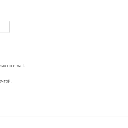
ях по email.
очтой.