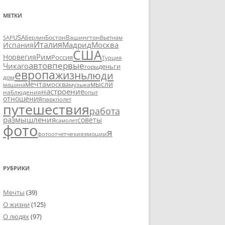
МЕТКИ
USA
SAP
Бостон
Вашингтон
Вьетнам
Берлин
Италия
Москва
Мадрид
Испания
США
Рим
Норвегия
Россия
Турция
авто
впервые
Чикаго
деньги
горы
европа
жизнь
люди
дом
мечта
мысли
москва
музыка
машина
настроение
наблюдения
опыт
отношения
парк
полет
путешествия
работа
размышления
советы
самолет
фото
я
чехия
эмоции
фотоотчет
РУБРИКИ
Мечты
(39)
О жизни
(125)
О людях
(97)