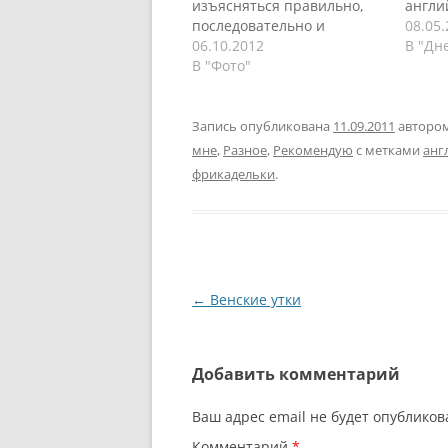
изъясняться правильно,
англи
последовательно и
том, ч
08.05
грамотно. С русским
06.10.2012
грамм
В "Дн
языком мне помогали
В "Фото"
конст
книги и моя учительница
мне д
по литературе и русскому
Помню
языку. С английским было
понял
Запись опубликована
11.09.2011
авторо
сложнее, мы учили
поэто
мне
,
Разное
,
Рекомендую
с метками
анг
грамматику и слова, а не
никак
фрикадельки
.
образ мышления,
выучи
стилистику речи и так
Как б
далее. Каждый год…
Навигация
←
Венские утки
по
записям
Добавить комментарий
Ваш адрес email не будет опубликов
Комментарий
*