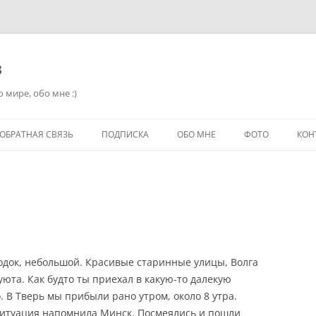
в
 мире, обо мне :)
ОБРАТНАЯ СВЯЗЬ
ПОДПИСКА
ОБО МНЕ
ФОТО
КОН
одок, небольшой. Красивые старинные улицы, Волга
юта. Как будто ты приехал в какую-то далекую
. В Тверь мы прибыли рано утром, около 8 утра.
 ситуация напомнила Минск. Посмеялись и пошли