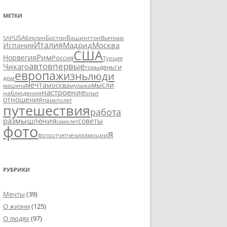
МЕТКИ
USA
SAP
Бостон
Вашингтон
Вьетнам
Берлин
Италия
Москва
Мадрид
Испания
США
Рим
Норвегия
Россия
Турция
авто
впервые
Чикаго
деньги
горы
европа
жизнь
люди
дом
мечта
мысли
москва
музыка
машина
настроение
наблюдения
опыт
отношения
парк
полет
путешествия
работа
размышления
советы
самолет
фото
я
чехия
эмоции
фотоотчет
РУБРИКИ
Мечты
(39)
О жизни
(125)
О людях
(97)