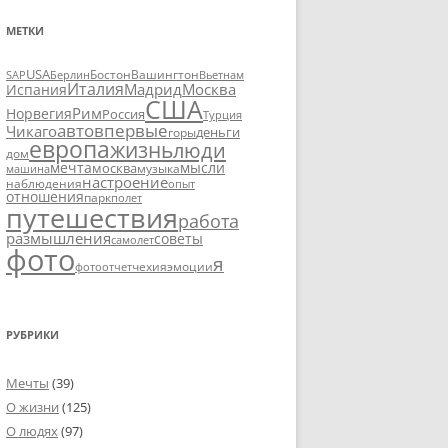
МЕТКИ
USA
SAP
Бостон
Вашингтон
Вьетнам
Берлин
Италия
Москва
Мадрид
Испания
США
Рим
Норвегия
Россия
Турция
авто
впервые
Чикаго
деньги
горы
европа
жизнь
люди
дом
мечта
мысли
москва
музыка
машина
настроение
наблюдения
опыт
отношения
парк
полет
путешествия
работа
размышления
советы
самолет
фото
я
чехия
эмоции
фотоотчет
РУБРИКИ
Мечты
(39)
О жизни
(125)
О людях
(97)