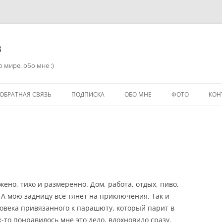
в
 мире, обо мне :)
ОБРАТНАЯ СВЯЗЬ
ПОДПИСКА
ОБО МНЕ
ФОТО
КОН
ено, тихо и размеренно. Дом, работа, отдых, пиво,
. А мою задницу все тянет на приключения. Так и
ловека привязанного к парашюту, который парит в
ак-то понравилось мне это дело, вдохновило сразу.