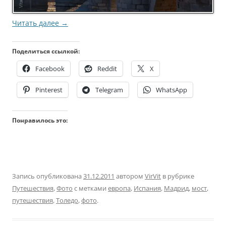
Читать далее
→
Поделиться ссылкой:
Facebook
Reddit
X
Pinterest
Telegram
WhatsApp
Понравилось это:
Запись опубликована
31.12.2011
автором
VirVit
в рубрике
Путешествия
,
Фото
с метками
европа
,
Испания
,
Мадрид
,
мост
,
путешествия
,
Толедо
,
фото
.