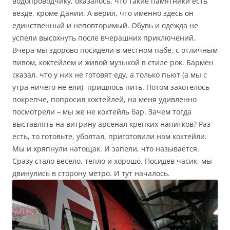
водопроводчику, оказалось, что такие памятники есть
везде, кроме Дании. А верил, что именно здесь он
единственный и неповторимый. Обувь и одежда не
успели высохнуть после вчерашних приключений.
Вчера мы здорово посидели в местном пабе, с отличным
пивом, коктейлем и живой музыкой в стиле рок. Бармен
сказал, что у них не готовят еду, а только пьют (а мы с
утра ничего не ели), пришлось пить. Потом захотелось
покрепче, попросил коктейлей, на меня удивленно
посмотрели – мы же не коктейль бар. Зачем тогда
выставлять на витрину арсенал крепких напитков? Раз
есть, то готовьте, уболтал, приготовили нам коктейли.
Мы и хряпнули натощак. И запели, что называется.
Сразу стало весело, тепло и хорошо. Посидев часик, мы
двинулись в сторону метро. И тут началось.