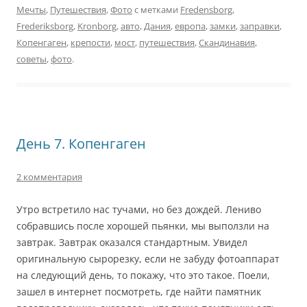
Мечты
,
Путешествия
,
Фото
с метками
Fredensborg
,
Frederiksborg
,
Kronborg
,
авто
,
Дания
,
европа
,
замки
,
заправки
,
Копенгаген
,
крепости
,
мост
,
путешествия
,
Скандинавия
,
советы
,
фото
.
День 7. Копенгаген
2 комментария
Утро встретило нас тучами, но без дождей. Лениво
собравшись после хорошей пьянки, мы выползли на
завтрак. Завтрак оказался стандартным. Увидел
оригинальную сырорезку, если не забуду фотоаппарат
на следующий день, то покажу, что это такое. Поели,
зашел в интернет посмотреть, где найти памятник