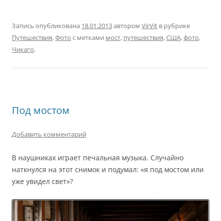
Запись опубликована
18.01.2013
автором
VirVit
в рубрике
Путешествия
,
Фото
с метками
мост
,
путешествия
,
США
,
фото
,
Чикаго
.
Под мостом
Добавить комментарий
В наушниках играет печальная музыка. Случайно
наткнулся на этот снимок и подумал: «я под мостом или
уже увидел свет»?