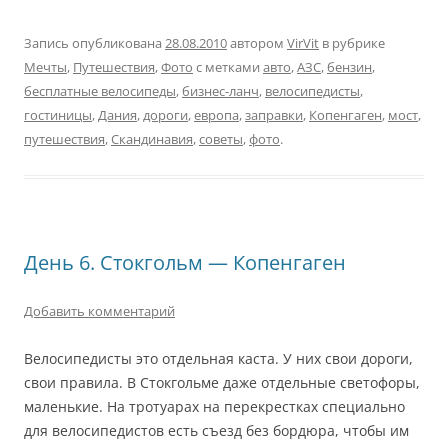
Запись опубликована
28.08.2010
автором
VirVit
в рубрике
Мечты
,
Путешествия
,
Фото
с метками
авто
,
АЗС
,
бензин
,
бесплатные велосипеды
,
бизнес-ланч
,
велосипедисты
,
гостиницы
,
Дания
,
дороги
,
европа
,
заправки
,
Копенгаген
,
мост
,
путешествия
,
Скандинавия
,
советы
,
фото
.
День 6. Стокгольм — Копенгаген
Добавить комментарий
Велосипедисты это отдельная каста. У них свои дороги,
свои правила. В Стокгольме даже отдельные светофоры,
маленькие. На тротуарах на перекрестках специально
для велосипедистов есть съезд без бордюра, чтобы им