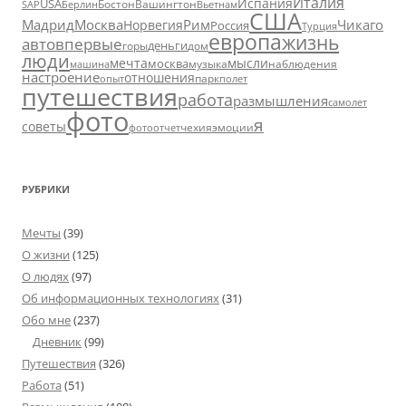
Италия
Испания
USA
SAP
Бостон
Вашингтон
Вьетнам
Берлин
США
Москва
Мадрид
Рим
Чикаго
Норвегия
Россия
Турция
европа
жизнь
авто
впервые
деньги
горы
дом
люди
мечта
мысли
москва
музыка
машина
наблюдения
настроение
отношения
парк
опыт
полет
путешествия
работа
размышления
самолет
фото
я
советы
чехия
эмоции
фотоотчет
РУБРИКИ
Мечты
(39)
О жизни
(125)
О людях
(97)
Об информационных технологиях
(31)
Обо мне
(237)
Дневник
(99)
Путешествия
(326)
Работа
(51)