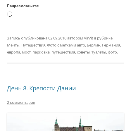
Понравилось это:
Загрузка…
Запись опубликована
02.09.2010
автором
VirVit
в рубрике
Мечты
,
Путешествия
,
Фото
с метками
авто
,
Берлин
,
Германия
,
европа
,
мост
,
парковка
,
путешествия
,
советы
,
туалеты
,
фото
.
День 8. Крепости Дании
2 комментария