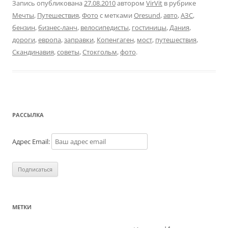
Запись опубликована
27.08.2010
автором
VirVit
в рубрике
Мечты
,
Путешествия
,
Фото
с метками
Oresund
,
авто
,
АЗС
,
бензин
,
бизнес-ланч
,
велосипедисты
,
гостиницы
,
Дания
,
дороги
,
европа
,
заправки
,
Копенгаген
,
мост
,
путешествия
,
Скандинавия
,
советы
,
Стокгольм
,
фото
.
РАССЫЛКА
Адрес Email:
МЕТКИ