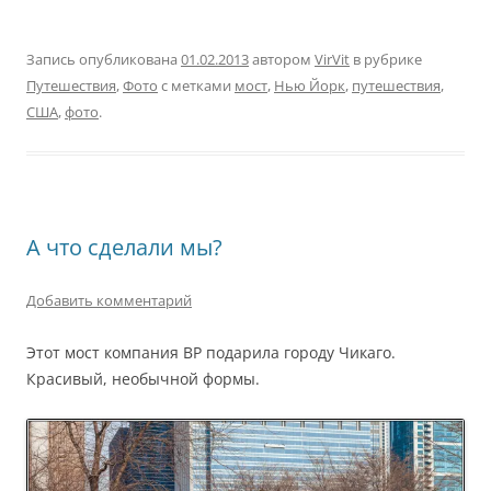
Запись опубликована
01.02.2013
автором
VirVit
в рубрике
Путешествия
,
Фото
с метками
мост
,
Нью Йорк
,
путешествия
,
США
,
фото
.
А что сделали мы?
Добавить комментарий
Этот мост компания BP подарила городу Чикаго.
Красивый, необычной формы.