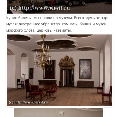
Купив билеты, мы пошли по музеям. Всего здесь четыре
музея: внутреннее убранство, комнаты; башня и музей
морского флота; церковь; казематы.