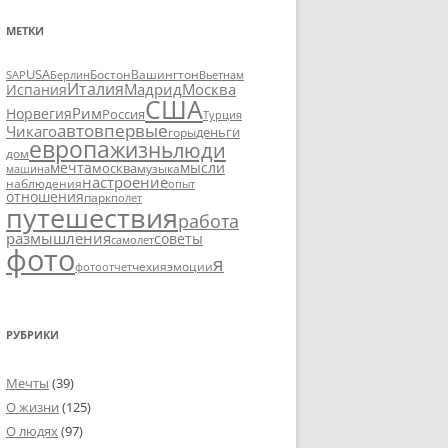
МЕТКИ
USA
SAP
Бостон
Вашингтон
Вьетнам
Берлин
Италия
Москва
Мадрид
Испания
США
Рим
Норвегия
Россия
Турция
авто
впервые
Чикаго
деньги
горы
европа
жизнь
люди
дом
мечта
мысли
москва
музыка
машина
настроение
наблюдения
опыт
отношения
парк
полет
путешествия
работа
размышления
советы
самолет
фото
я
чехия
эмоции
фотоотчет
РУБРИКИ
Мечты
(39)
О жизни
(125)
О людях
(97)