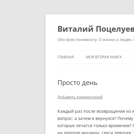
Перейти
к
содержимому
Виталий Поцелуе
Обо всем понемногу. О жизни, о людях, о
ГЛАВНАЯ
МОЯ ВТОРАЯ КНИГА
Просто день
Добавить комментарий
Каждый раз после возвращения из 
вопрос: а зачем я вернулся? Почем
которые лечатся только временем? П
на дорогие машины, секси девочек, т