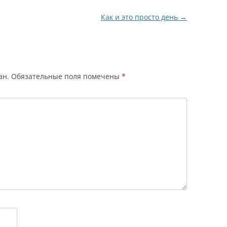
Как и это просто день
→
ан.
Обязательные поля помечены
*