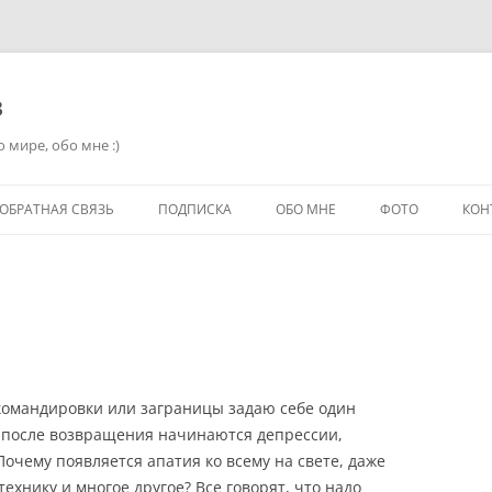
в
 мире, обо мне :)
ОБРАТНАЯ СВЯЗЬ
ПОДПИСКА
ОБО МНЕ
ФОТО
КОН
командировки или заграницы задаю себе один
у после возвращения начинаются депрессии,
очему появляется апатия ко всему на свете, даже
ехнику и многое другое? Все говорят, что надо