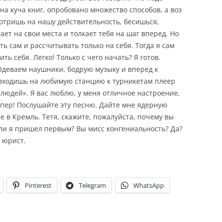
на куча книг, опробовано множество способов, а воз
мотришь на нашу действительность, бесишься,
тает на свои места и толкает тебя на шаг вперед. Но
ть сам и рассчитывать только на себя. Тогда я сам
ть себя. Легко! Только с чего начать? Я готов.
 Одеваем наушники, бодрую музыку и вперед к
ы входишь на любимую станцию к турникетам плеер
людей». Я вас люблю, у меня отличное настроение,
упер! Послушайте эту песню. Дайте мне ядерную
е в Кремль. Тетя, скажите, пожалуйста, почему вы
сли я пришел первым? Вы мисс конгениальность? Да?
г юрист.
Pinterest
Telegram
WhatsApp