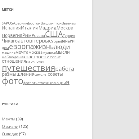
МЕТКИ
USA
SAP
Бостон
Вашингтон
Вьетнам
Берлин
Италия
Москва
Мадрид
Испания
США
Рим
Норвегия
Россия
Турция
авто
впервые
Чикаго
деньги
горы
европа
жизнь
люди
дом
мечта
мысли
москва
музыка
машина
настроение
наблюдения
опыт
отношения
парк
полет
путешествия
работа
размышления
советы
самолет
фото
я
чехия
эмоции
фотоотчет
РУБРИКИ
Мечты
(39)
О жизни
(125)
О людях
(97)