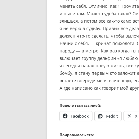
менять себя. Отлично! Как? Прочита
и ныне там. Может судьба такая? С
злишься, а потом все как-то само вс
я не верю в судьбу. Привык все дела
должен что-то сделать, чтобы вылечи
Начни с себя, — кричат психологи.
народу — в метро. Как раз когда т
включает группу дельфин «я люблю 
я сегодня начал новую жизнь, все с
бомбу, я стану первым кто заложит е
встаете впереди меня в очереди, е
А где написано как говорит мой дру
Поделиться ссылкой:
Facebook
Reddit
X
Понравилось это: