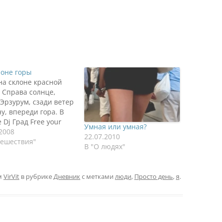
лоне горы
на склоне красной
. Справа солнце,
 Эрзурум, сзади ветер
у, впереди гора. В
 Dj Град Free your
Умная или умная?
 Мне стало скучно,
.2008
22.07.2010
ко. Вроде бы приехал
тешествия"
В "О людях"
зьями, все должно
шоколадно. Но что-то
 Может из-за того,
м
VirVit
в рубрике
Дневник
с метками
люди
,
Просто день
,
я
.
 не компанейский
ь. Но я такой…