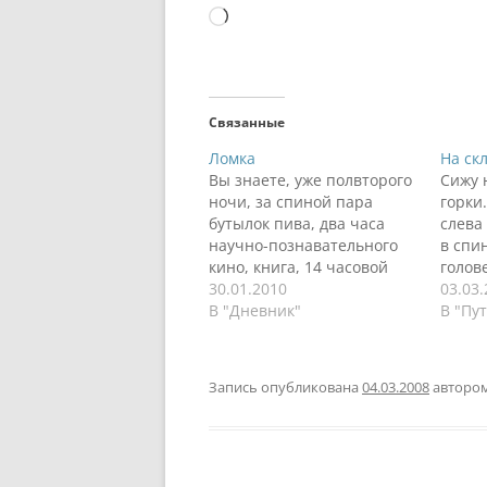
Загрузка…
Связанные
Ломка
На ск
Вы знаете, уже полвторого
Сижу 
ночи, за спиной пара
горки
бутылок пива, два часа
слева
научно-познавательного
в спин
кино, книга, 14 часовой
голове
рабочий утро-день-вечер.
30.01.2010
mind.
03.03
Организм хочет спать,
В "Дневник"
одино
В "Пу
настаивает на сне, часов
с дру
12 хотя бы. Но не в этом
быть 
суть заметки. После
не то.
Запись опубликована
04.03.2008
авторо
прочтения все той же
что я
книги Анастасии Новых я
парен
стал ловить себя на мысли,
что…