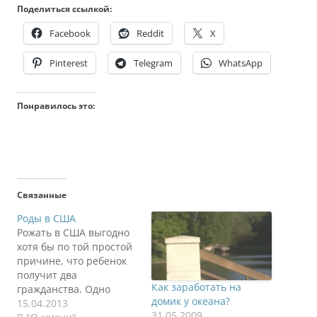
Поделиться ссылкой:
Facebook
Reddit
X
Pinterest
Telegram
WhatsApp
Понравилось это:
Связанные
Роды в США
Рожать в США выгодно
хотя бы по той простой
причине, что ребенок
получит два
Как заработать на
гражданства. Одно
домик у океана?
американское, второе
15.04.2013
31.05.2009