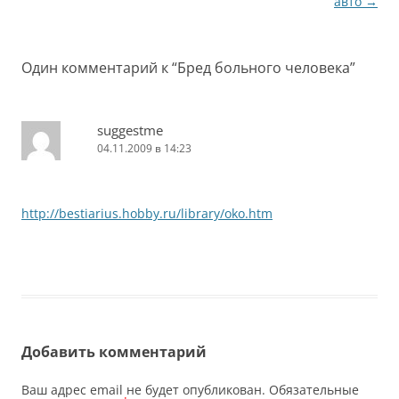
по
авто
→
записям
Один комментарий к “
Бред больного человека
”
suggestme
04.11.2009 в 14:23
http://bestiarius.hobby.ru/library/oko.htm
Добавить комментарий
Ваш адрес email не будет опубликован.
Обязательные