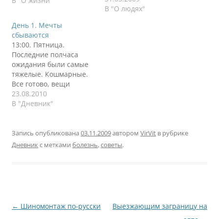
русское. С первым
В "О жизни"
В "О людях"
удобно путешествовать,
многие страны
День 1. Мечты
становятся открытыми
сбываются
без визы. Но обо всем
13:00. Пятница.
по-порядку. Допустим
Последние полчаса
вы забеременели.
ожидания были самые
Неважно где это
тяжелые. Кошмарные.
случилось, но вы
Все готово, вещи
оказались у местного
упакованы, а ты ждешь
23.08.2010
гинеколога и диагноз
остальных.
В "Дневник"
подтвердили. Будьте…
Долгожданный звонок,
бросаешься к двери,
вещи в машину,
Запись опубликована
03.11.2009
автором
VirVit
в рубрике
похлопываешь себя по
Дневник
с метками
болезнь
,
советы
.
карманам – все на
месте. Включаю музыку,
кондиционер, музыку
погромче. Делаю
глубокий вдох, выдох.
Ни пуха мне, а пошли
Навигация
←
Шиномонтаж по-русски
Выезжающим заграницу на
все к черту.…