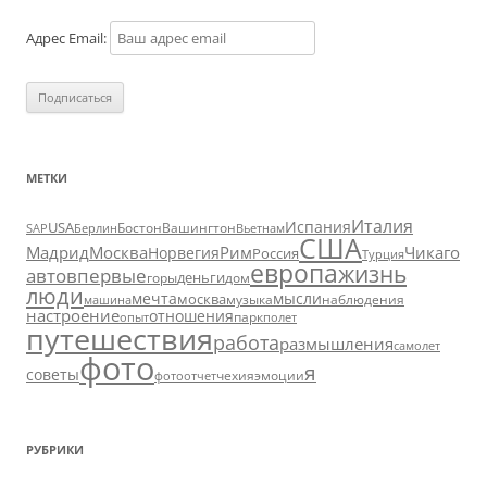
Адрес Email:
МЕТКИ
Италия
Испания
USA
SAP
Бостон
Вашингтон
Вьетнам
Берлин
США
Москва
Мадрид
Рим
Чикаго
Норвегия
Россия
Турция
европа
жизнь
авто
впервые
деньги
горы
дом
люди
мечта
мысли
москва
музыка
машина
наблюдения
настроение
отношения
парк
опыт
полет
путешествия
работа
размышления
самолет
фото
я
советы
чехия
эмоции
фотоотчет
РУБРИКИ