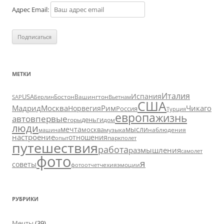
Адрес Email:
МЕТКИ
Италия
Испания
USA
SAP
Бостон
Вашингтон
Вьетнам
Берлин
США
Москва
Мадрид
Рим
Чикаго
Норвегия
Россия
Турция
европа
жизнь
авто
впервые
деньги
горы
дом
люди
мечта
мысли
москва
музыка
машина
наблюдения
настроение
отношения
парк
опыт
полет
путешествия
работа
размышления
самолет
фото
я
советы
чехия
эмоции
фотоотчет
РУБРИКИ
Мечты
(39)