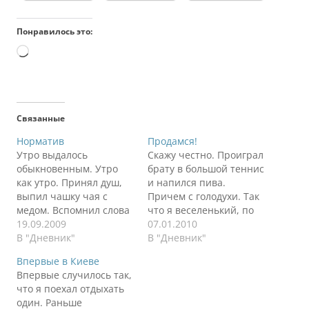
Понравилось это:
Загрузка…
Связанные
Норматив
Продамся!
Утро выдалось
Скажу честно. Проиграл
обыкновенным. Утро
брату в большой теннис
как утро. Принял душ,
и напился пива.
выпил чашку чая с
Причем с голодухи. Так
медом. Вспомнил слова
что я веселенький, по
своей коллеги из
19.09.2009
кнопкам не очень
07.01.2010
Норильска, которая
В "Дневник"
попадаю. Простите
В "Дневник"
однажды сказала мне,
молодого, если что. Но
Впервые в Киеве
что я неправильно чай
мысли стройные и
Впервые случилось так,
с медом пью. Я кладу
красивые. Замечаю, что
что я поехал отдыхать
мед в кипяток, который
чем больше пива я пью,
один. Раньше
убивает все полезные
тем интереснее мысли