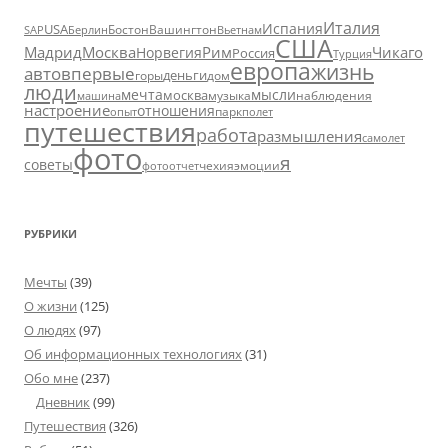
Италия
Испания
USA
SAP
Бостон
Вашингтон
Вьетнам
Берлин
США
Москва
Мадрид
Рим
Чикаго
Норвегия
Россия
Турция
европа
жизнь
авто
впервые
деньги
горы
дом
люди
мечта
мысли
москва
музыка
машина
наблюдения
настроение
отношения
парк
опыт
полет
путешествия
работа
размышления
самолет
фото
я
советы
чехия
эмоции
фотоотчет
РУБРИКИ
Мечты
(39)
О жизни
(125)
О людях
(97)
Об информационных технологиях
(31)
Обо мне
(237)
Дневник
(99)
Путешествия
(326)