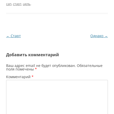
лишь бы заглушить шум
сап
,
старт
,
цель
.
толпы прилетевших.
Аэропорт изменился за
последний год. Уже не
получали багаж на
улице в…
Навигация
←
Старт
Однако
→
по
записям
Добавить комментарий
Ваш адрес email не будет опубликован.
Обязательные
поля помечены
*
Комментарий
*