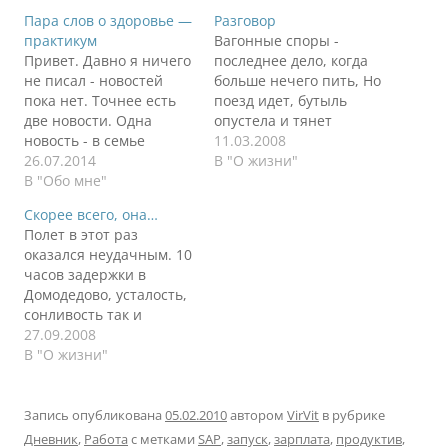
Пара слов о здоровье —
Разговор
практикум
Вагонные споры -
Привет. Давно я ничего
последнее дело, когда
не писал - новостей
больше нечего пить, Но
пока нет. Точнее есть
поезд идет, бутыль
две новости. Одна
опустела и тянет
новость - в семье
поговорить. И двое
11.03.2008
появился квадрокоптер
26.07.2014
сошлись не на страх, а
В "О жизни"
с камерой на борту. Но
В "Обо мне"
на совесть, Колеса
нет времени его
прогнали сон. Один
Скорее всего, она…
позапускать и показать
говорил наша жизнь это
Полет в этот раз
снимки с воздуха.
поезд, другой говорил -
оказался неудачным. 10
Вторая новость - о
перрон. Машина
часов задержки в
здоровье. Есть люди,
времени «Разговор в
Домодедово, усталость,
которым заниматься
поезде». Так поезд или
сонливость так и
своим здоровьем в
перрон? Именно
одолевали меня. Два
27.09.2008
кайф, а есть…
сейчас…
часа ожидания багажа
В "О жизни"
медленно убивали все
остатки появившихся
сил. Негромко играла
Запись опубликована
05.02.2010
автором
VirVit
в рубрике
музыка в наушниках,
Дневник
,
Работа
с метками
SAP
,
запуск
,
зарплата
,
продуктив
,