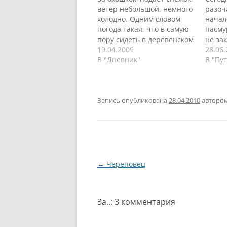
ветер небольшой, немного
разоч
холодно. Одним словом
начал
погода такая, что в самую
пасму
пору сидеть в деревенском
не за
домике, перед камином,
19.04.2009
подул
28.06
пить чай с пирожками и
В "Дневник"
прият
В "Пу
смотреть, как за окном
обеда
метет метель. Утром было
кашел
совещание, потом ездили
причи
на экскурсию в карьер,
Что т
Запись опубликована
28.04.2010
авторо
потом опять совещания.
легки
Все как-то ни о чем,…
Прага
так в
вдохн
задум
Навигация
←
Череповец
по
записям
За..
: 3 комментария