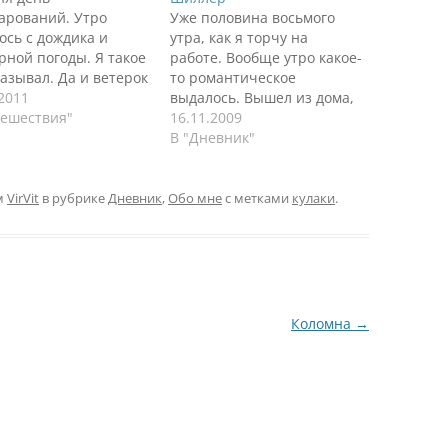
арований. Утро
Уже половина восьмого
ось с дождика и
утра, как я торчу на
рной погоды. Я такое
работе. Вообще утро какое-
казывал. Да и ветерок
то романтическое
. Вроде гулять
.2011
выдалось. Вышел из дома,
но, свежо, но после
тешествия"
а тут бац и снег. И капает
16.11.2009
 появился нехороший
сверху. Романтик, однако!
В "Дневник"
ь, который стал
Улыбнулся. Дошел до
ной беспокойства.
машины, включил музыку,
акое воспаление
оставил ее греться и
м
VirVit
в рубрике
Дневник
,
Обо мне
с метками
кулаки
.
х я помню хорошо.
согревать для меня салон.
 почему-то перестала
Взял щетку и начал
оодушевлять и
очищать свою зайку от
овлять на подвиги,
снега.…
ался, надо…
Коломна
→