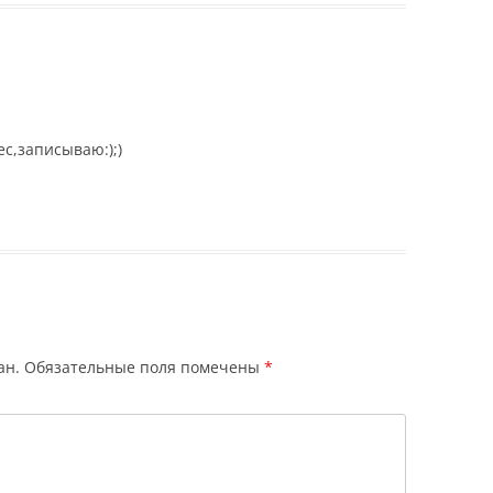
ес,записываю:);)
ан.
Обязательные поля помечены
*