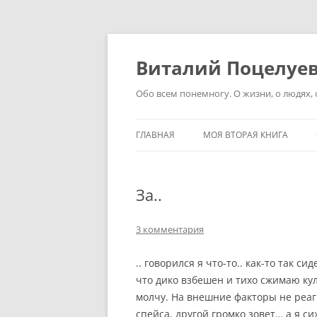
Перейти
к
содержимому
Виталий Поцелуе
Обо всем понемногу. О жизни, о людях, о
ГЛАВНАЯ
МОЯ ВТОРАЯ КНИГА
За..
3 комментария
.. говорился я что-то.. как-то так си
что дико взбешен и тихо сжимаю кул
молчу. На внешние факторы не реаги
спейса, другой громко зовет… а я с