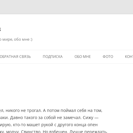
в
 мире, обо мне :)
ОБРАТНАЯ СВЯЗЬ
ПОДПИСКА
ОБО МНЕ
ФОТО
КОН
дел, никого не трогал. А потом поймал себя на том,
аки. Давно такого за собой не замечал. Сижу —
рую, кто-то машет рукой с другого конца опен
ижу, молчу. Свинство. Но взбешен. Лучше переждать,