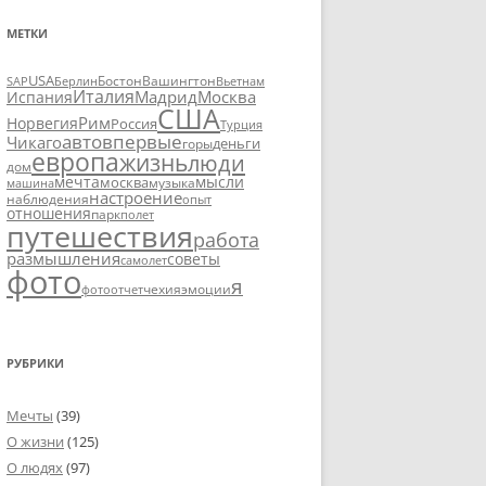
МЕТКИ
USA
SAP
Бостон
Вашингтон
Вьетнам
Берлин
Италия
Москва
Мадрид
Испания
США
Рим
Норвегия
Россия
Турция
авто
впервые
Чикаго
деньги
горы
европа
жизнь
люди
дом
мечта
мысли
москва
музыка
машина
настроение
наблюдения
опыт
отношения
парк
полет
путешествия
работа
размышления
советы
самолет
фото
я
чехия
эмоции
фотоотчет
РУБРИКИ
Мечты
(39)
О жизни
(125)
О людях
(97)