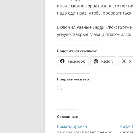
иначе можно сорваться. А это неэти
надо один раз, чтобы превратиться 
Включил Разные Люди «Фокстрот» и к
уснуло. Закрыл глаза и отключился.
Поделиться ссылкой:
Facebook
Reddit
X
Понравилось это:
Загрузка…
Связанные
Командировка
Кафе 
За окошком падает снежок,
Сегод