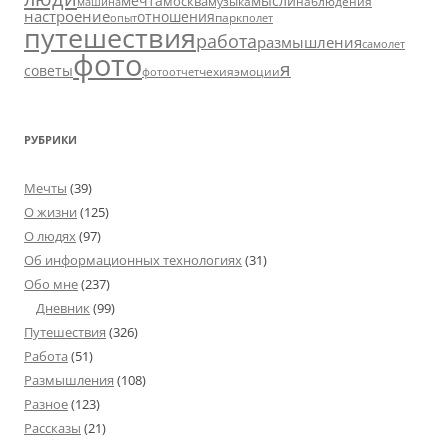
мечта
мысли
москва
музыка
машина
наблюдения
настроение
отношения
парк
опыт
полет
путешествия
работа
размышления
самолет
фото
я
советы
чехия
эмоции
фотоотчет
РУБРИКИ
Мечты
(39)
О жизни
(125)
О людях
(97)
Об информационных технологиях
(31)
Обо мне
(237)
Дневник
(99)
Путешествия
(326)
Работа
(51)
Размышления
(108)
Разное
(123)
Рассказы
(21)