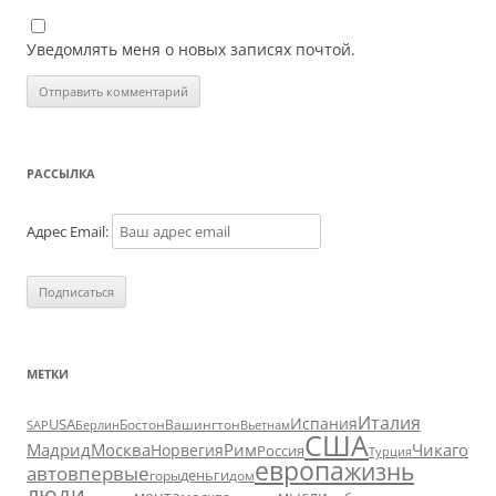
Уведомлять меня о новых записях почтой.
РАССЫЛКА
Адрес Email:
МЕТКИ
Италия
Испания
USA
SAP
Бостон
Вашингтон
Вьетнам
Берлин
США
Москва
Мадрид
Рим
Чикаго
Норвегия
Россия
Турция
европа
жизнь
авто
впервые
деньги
горы
дом
люди