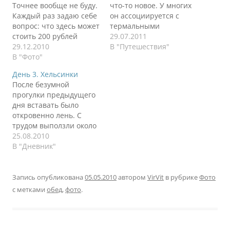
Точнее вообще не буду.
что-то новое. У многих
Каждый раз задаю себе
он ассоциируется с
вопрос: что здесь может
термальными
стоить 200 рублей
источниками и
29.07.2011
ровно?
29.12.2010
русскими. И того и еще
В "Путешествия"
В "Фото"
более второго здесь "ну
просто завались". В
День 3. Хельсинки
этот раз я узнал две
После безумной
вещи: - я нашел самый
прогулки предыдущего
глубокий и самый
дня вставать было
высокий источник (в
откровенно лень. С
смысле высоты столба
трудом выползли около
воды); - я…
11 дня в город. Сегодня
25.08.2010
по плану был открытый
В "Дневник"
музей с деревянными
домами, который
расположен на одном
Запись опубликована
05.05.2010
автором
VirVit
в рубрике
Фото
из островов Хельсинки.
с метками
обед
,
фото
.
Идти решили пешком.
Прошли кучку спальных
районов, посмотрели,
как люди живут.