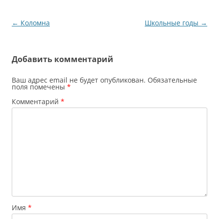
Инспектор выписывает
штраф за парковку.
Навигация
←
Коломна
Школьные годы
→
Поплутав…
по
записям
Добавить комментарий
Ваш адрес email не будет опубликован.
Обязательные
поля помечены
*
Комментарий
*
Имя
*