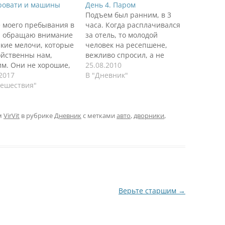
ровати и машины
День 4. Паром
Подъем был ранним, в 3
е моего пребывания в
часа. Когда расплачивался
 обращаю внимание
за отель, то молодой
якие мелочи, которые
человек на ресепшене,
ойственны нам,
вежливо спросил, а не
им. Они не хорошие,
нужен ли нам в дорогу
25.08.2010
хие, они такие.
.2017
сухой паек? Завтрак-то мы
В "Дневник"
 переезда встал
тешествия"
пропускаем. Я в шоке, фиг
с о благоустройстве
бы кто такое предложил в
, жилья. Об этом
России. Ну, спасибо, вам
позже напишу, пока
финны, мы поехали в Турку
м
VirVit
в рубрике
Дневник
с метками
авто
,
дворники
,
дение. В магазинах
на паром. Почему…
и каждый салон
ется показать и
ть кровать как…
Верьте старшим
→