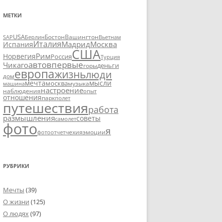
МЕТКИ
USA
SAP
Бостон
Вашингтон
Вьетнам
Берлин
Италия
Москва
Мадрид
Испания
США
Рим
Норвегия
Россия
Турция
авто
впервые
Чикаго
деньги
горы
европа
жизнь
люди
дом
мечта
мысли
москва
музыка
машина
настроение
наблюдения
опыт
отношения
парк
полет
путешествия
работа
размышления
советы
самолет
фото
я
чехия
эмоции
фотоотчет
РУБРИКИ
Мечты
(39)
О жизни
(125)
О людях
(97)