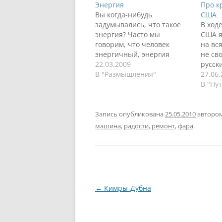
Энергия
Про к
Вы когда-нибудь
США
задумывались, что такое
В ход
энергия? Часто мы
США я
говорим, что человек
на вс
энергичный, энергия
не св
тепла, электрическая
22.03.2009
русск
энергия, магнитная,
В "Размышления"
не пло
27.06
химическая, механическая.
После
В "Пу
Например, если речь идет
вопро
об энергичном человеке,
жизни
то, вроде бы, все понятно.
чуть 
Запись опубликована
25.05.2010
авторо
Это человек, у которого
наблю
машина
,
радости
,
ремонт
,
фара
.
много сил, энтузиазма для
мебел
реализации своих желаний
стара
или возможностей. Про
прода
таких еще говорят, что у…
Навигация
←
Кимры-Дубна
по
записям