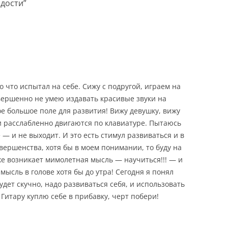
адости
”
о что испытал на себе. Сижу с подругой, играем на
овершенно не умею издавать красивые звуки на
кое большое поле для развития! Вижу девушку, вижу
и расслабленно двигаются по клавиатуре. Пытаюсь
— и не выходит. И это есть стимул развиваться и в
вершенства, хотя бы в моем понимании, то буду на
 же возникает мимолетная мысль — научиться!!! — и
мысль в голове хотя бы до утра! Сегодня я понял
удет скучно, надо развиваться себя, и использовать
итару куплю себе в прибавку, черт побери!