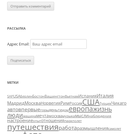
РАССЫЛКА
Адрес Email:
МЕТКИ
Италия
Испания
USA
SAP
Бостон
Вашингтон
Вьетнам
Берлин
США
Москва
Мадрид
Рим
Чикаго
Норвегия
Россия
Турция
европа
жизнь
авто
впервые
деньги
горы
дом
люди
мечта
мысли
москва
музыка
машина
наблюдения
настроение
отношения
парк
опыт
полет
путешествия
работа
размышления
самолет