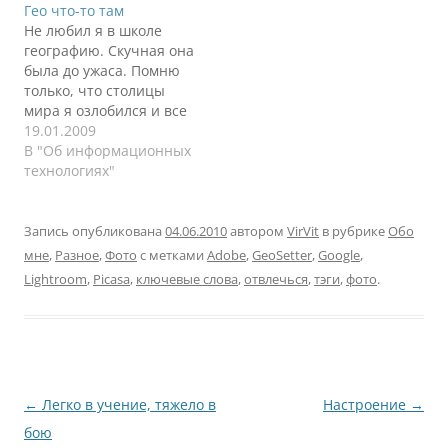
Гео что-то там
говорить, надо учиться,
второй главе, как это
Не любил я в школе
а потом все само раз и
случалось десяток лет
географию. Скучная она
решается. И не надо как
до. Я прямо горд сам за
была до ужаса. Помню
бы уже говорить. Либо
себя, что наконец-то
только, что столицы
можно потратить
смог прочитать книгу,
мира я озлобился и все
больше времени, но
открыть фотошоп и
махом выучил с
19.01.2009
самому найти…
начать пробовать. Это
форзаца учебника. Их
В "Об информационных
было…
на тот момент 154
технологиях"
штуки было. Как
оказалось, все сразу
учить не нужно было,
Запись опубликована
04.06.2010
автором
VirVit
в рубрике
Обо
только частями, по
мне
,
Разное
,
Фото
с метками
Adobe
,
GeoSetter
,
Google
,
материкам. Но уже было
Lightroom
,
Picasa
,
ключевые слова
,
отвлечься
,
тэги
,
фото
.
поздно. Учительница
не…
Навигация
←
Легко в учение, тяжело в
Настроение
→
по
бою