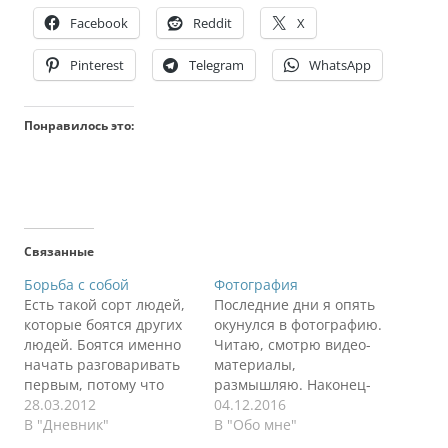
Facebook
Reddit
X
Pinterest
Telegram
WhatsApp
Понравилось это:
Связанные
Борьба с собой
Фотография
Есть такой сорт людей,
Последние дни я опять
которые боятся других
окунулся в фотографию.
людей. Боятся именно
Читаю, смотрю видео-
начать разговаривать
материалы,
первым, потому что
размышляю. Наконец-
много причин. И ты
28.03.2012
то я прочитал целую
04.12.2016
начинаешь с собой
В "Дневник"
книги по фотошопу и
В "Обо мне"
бороться, что надо
смог не закрыть ее на