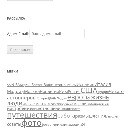
РАССЫЛКА
Адрес Email:
МЕТКИ
Италия
Испания
USA
SAP
Бостон
Вашингтон
Вьетнам
Берлин
США
Москва
Мадрид
Рим
Чикаго
Норвегия
Россия
Турция
европа
жизнь
авто
впервые
деньги
горы
дом
люди
мечта
мысли
москва
музыка
машина
наблюдения
настроение
отношения
парк
опыт
полет
путешествия
работа
размышления
самолет
фото
я
советы
чехия
эмоции
фотоотчет