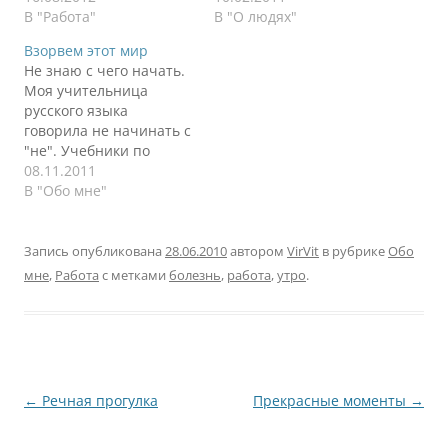
работаю сейчас, как
В "Работа"
сложных задач и
В "О людях"
работают другие люди,
экстремумов нагрузки.
Взорвем этот мир
как работали
Для меня экстремумом
Не знаю с чего начать.
подрядчики на
стал старт проекта,
Моя учительница
проектах, как работали
запуск уже готового
русского языка
подчиненные, как
решения, точнее будет
говорила не начинать с
работали руководители.
сказать. Бессонные
"не". Учебники по
И с каждым витком
ночи, множество
психологии тоже
08.11.2011
размышлений я все
участников процесса,
говорят не начинать с
В "Обо мне"
ближе приближался к
вал проблем,
"не", потому что это
ужасающей статистике.
ежеминутные письма с
внутренне настраивает
…
жалобами и…
человека на отрицание.
Запись опубликована
28.06.2010
автором
VirVit
в рубрике
Обо
Не буду делать как в
мне
,
Работа
с метками
болезнь
,
работа
,
утро
.
учебниках.
Принципиально :)
Через неделю случится
изменение в моей
жизни. Я покину
компанию, крупную…
Навигация
←
Речная прогулка
Прекрасные моменты
→
по