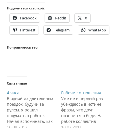
Поделиться ссылкой:
Facebook
Reddit
X
Pinterest
Telegram
WhatsApp
Понравилось это:
Связанные
4 часа
Рабочие отношения
В одной из длительных
Уже не в первый раз
поездок, будучи за
убеждаюсь в истине
рулем, я решил
фразы, что друг
подумать о работе.
познается в беде. На
Начал вспоминать, как
работе коллектив
я работал раньше, как я
16.08.2012
познается в условиях
10.02.2011