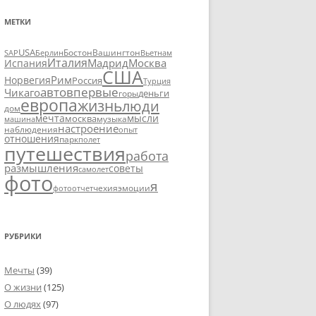
МЕТКИ
USA
SAP
Бостон
Вашингтон
Вьетнам
Берлин
Италия
Москва
Мадрид
Испания
США
Рим
Норвегия
Россия
Турция
авто
впервые
Чикаго
деньги
горы
европа
жизнь
люди
дом
мечта
мысли
москва
музыка
машина
настроение
наблюдения
опыт
отношения
парк
полет
путешествия
работа
размышления
советы
самолет
фото
я
чехия
эмоции
фотоотчет
РУБРИКИ
Мечты
(39)
О жизни
(125)
О людях
(97)