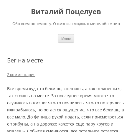
Перейти
к
Виталий Поцелуев
содержимому
Обо всем понемногу. О жизни, о людях, о мире, обо мне :)
Меню
Бег на месте
2 комментария
Все время куда-то бежишь, спешишь, а как оглянешься,
так стоишь на месте. За последнее время много что
случилось в жизни: что-то появилось, что-то потерялось
или забылось, но остается ощущение, что все бежишь, а
все мало. До финиша рукой подать, если присмотреться
с трибуны, а на дорожке кажется еще пару кругов и
упадешь. События сменяются, все остальное остается.