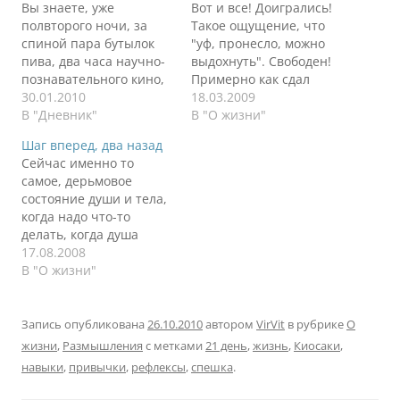
Вы знаете, уже
Вот и все! Доигрались!
полвторого ночи, за
Такое ощущение, что
спиной пара бутылок
"уф, пронесло, можно
пива, два часа научно-
выдохнуть". Свободен!
познавательного кино,
Примерно как сдал
книга, 14 часовой
30.01.2010
экзамен по физике в
18.03.2009
рабочий утро-день-
В "Дневник"
ВУЗе. Начинаешь
В "О жизни"
вечер. Организм хочет
чувствовать себя
Шаг вперед, два назад
спать, настаивает на
человеком, даже почти
Сейчас именно то
сне, часов 12 хотя бы.
улыбаешься, даже
самое, дерьмовое
Но не в этом суть
почти счастливым.
состояние души и тела,
заметки. После
Вроде все отлично,
когда надо что-то
прочтения все той же
новый этап, новые
делать, когда душа
книги Анастасии Новых
люди, все немного
просит великих
17.08.2008
я стал ловить себя на
новое. И одновременно
действий, тело ноет от
В "О жизни"
мысли, что…
старое. Ничего же не
безделья, голова хочет
изменилось.
спать. Именно сейчас,
Прошедший этап уже…
после просмотра
Запись опубликована
26.10.2010
автором
VirVit
в рубрике
О
очередного
жизни
,
Размышления
с метками
21 день
,
жизнь
,
Киосаки
,
философского фильма,
навыки
,
привычки
,
рефлексы
,
спешка
.
хочется придумать что-
то великое, хочется