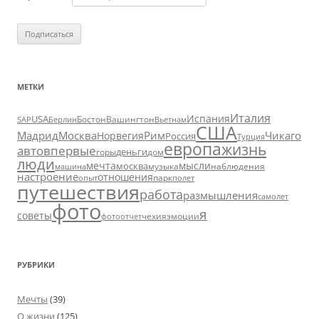
МЕТКИ
Италия
Испания
USA
SAP
Бостон
Вашингтон
Вьетнам
Берлин
США
Москва
Мадрид
Рим
Чикаго
Норвегия
Россия
Турция
европа
жизнь
авто
впервые
деньги
горы
дом
люди
мечта
мысли
москва
музыка
машина
наблюдения
настроение
отношения
парк
опыт
полет
путешествия
работа
размышления
самолет
фото
я
советы
чехия
эмоции
фотоотчет
РУБРИКИ
Мечты
(39)
О жизни
(125)