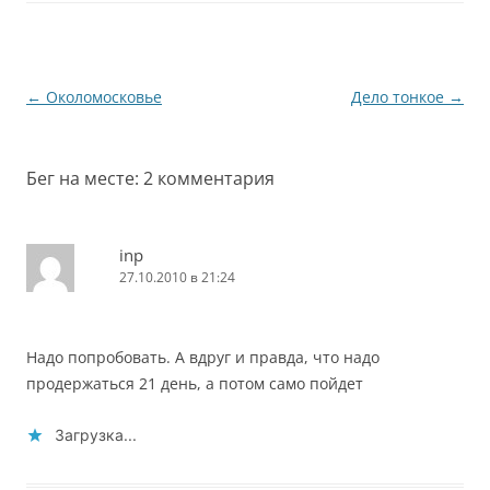
изменить все вокруг,
хочется изменить
самого себя. Одним
словом, сделать что-то,
Навигация
←
Околомосковье
Дело тонкое
→
отличное от…
по
записям
Бег на месте
: 2 комментария
inp
27.10.2010 в 21:24
Надо попробовать. А вдруг и правда, что надо
продержаться 21 день, а потом само пойдет
Загрузка...