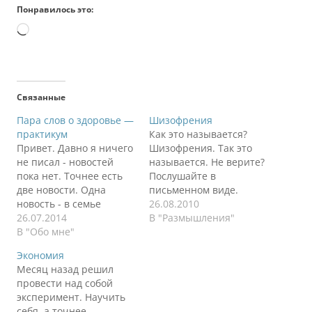
Понравилось это:
Загрузка…
Связанные
Пара слов о здоровье —
Шизофрения
практикум
Как это называется?
Привет. Давно я ничего
Шизофрения. Так это
не писал - новостей
называется. Не верите?
пока нет. Точнее есть
Послушайте в
две новости. Одна
письменном виде.
новость - в семье
Раньше я жил, никого
26.08.2010
появился квадрокоптер
26.07.2014
не трогал. Один жил.
В "Размышления"
с камерой на борту. Но
В "Обо мне"
Потом мне стало скучно
нет времени его
и кто-то наверху
Экономия
позапускать и показать
услышал, отправил ко
Месяц назад решил
снимки с воздуха.
мне тараканов. Они
провести над собой
Вторая новость - о
ходили тихо, никому не
эксперимент. Научить
здоровье. Есть люди,
мешали. Я видел их
себя, а точнее