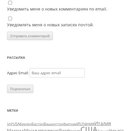
Уведомить меня о новых комментариях по email.
Уведомлять меня о новых записях почтой.
РАССЫЛКА
Адрес Email:
МЕТКИ
Италия
Испания
USA
SAP
Бостон
Вашингтон
Вьетнам
Берлин
США
Москва
Мадрид
Рим
Чикаго
Норвегия
Россия
Турция