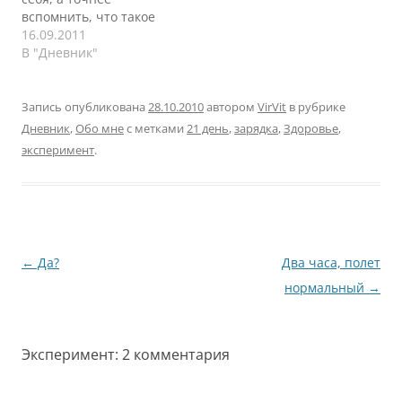
которым заниматься
только ночью и иногда
вспомнить, что такое
своим здоровьем в
вечером. Захотел
сидеть без денег, что
16.09.2011
кайф, а есть…
сфотографировать
такое экономить. Так
В "Дневник"
соседей…
случилось в моей
жизни, что до приезда в
Москву я экономил на
Запись опубликована
28.10.2010
автором
VirVit
в рубрике
всем ради цели -
Дневник
,
Обо мне
с метками
21 день
,
зарядка
,
Здоровье
,
ноутбука, машины,
эксперимент
.
квартиры и пассивного
дохода для пенсии. В
Москве достиг цели
(пока…
Навигация
←
Да?
Два часа, полет
по
нормальный
→
записям
Эксперимент
: 2 комментария