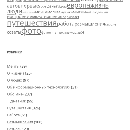
европа
жизнь
авто
впервые
деньги
горы
дом
люди
мечта
мысли
москва
музыка
машина
наблюдения
настроение
отношения
парк
опыт
полет
путешествия
работа
размышления
самолет
фото
я
советы
чехия
эмоции
фотоотчет
РУБРИКИ
Мечты
(39)
О жизни
(125)
О людях
(97)
Об информационных технологиях
(31)
Обо мне
(237)
Дневник
(99)
Путешествия
(326)
Работа
(51)
Размышления
(108)
Разное
(123)