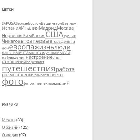
МЕТКИ
USA
SAP
Бостон
Вашингтон
Вьетнам
Берлин
Италия
Москва
Мадрид
Испания
США
Рим
Норвегия
Россия
Турция
авто
впервые
Чикаго
деньги
горы
европа
жизнь
люди
дом
мечта
мысли
москва
музыка
машина
настроение
наблюдения
опыт
отношения
парк
полет
путешествия
работа
размышления
советы
самолет
фото
я
чехия
эмоции
фотоотчет
РУБРИКИ
Мечты
(39)
О жизни
(125)
О людях
(97)