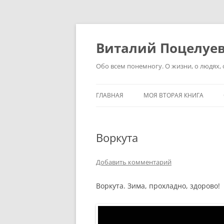
Перейти
к
содержимому
Виталий Поцелуе
Обо всем понемногу. О жизни, о людях, о
ГЛАВНАЯ
МОЯ ВТОРАЯ КНИГА
Воркута
Добавить комментарий
Воркута. Зима, прохладно, здорово!