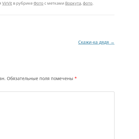
провинциального города.
м
VirVit
в рубрике
Фото
с метками
Воркута
,
фото
.
Пусть и район Крайнего
Севера.Все бы ничего, но.
Отвратительное
обслуживание. Пива мы
ждали около 30 минут.
Единственное заказанное
Скажи-ка дядя
→
блюдо…
ан.
Обязательные поля помечены
*