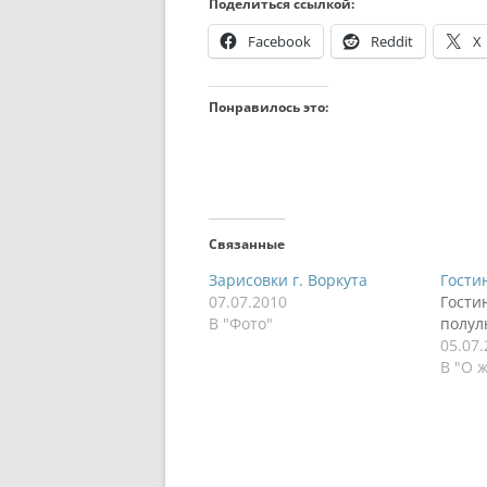
Поделиться ссылкой:
Facebook
Reddit
X
Понравилось это:
Связанные
Зарисовки г. Воркута
Гости
07.07.2010
Гости
В "Фото"
полул
05.07
В "О 