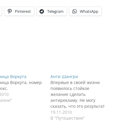
Pinterest
Telegram
WhatsApp
ница Воркута
Анти Шангри
ница Воркута, номер
Впервые в своей жизни
юкс.
появилось стойкое
.2010
желание сделать
жизни"
антирекламу. Не могу
сказать, что это результат
усталости, настроения или
19.11.2010
иных факторов. Ресторан
В "Путешествия"
"Шангри Ла" в г. Воркута.
Высокие цены для