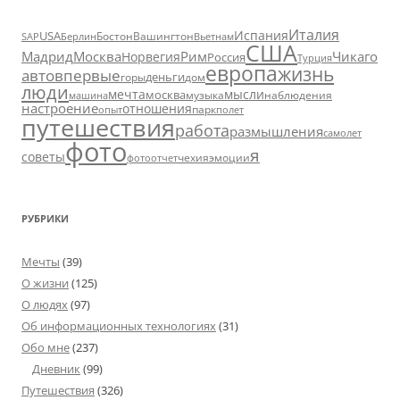
Италия
Испания
USA
SAP
Бостон
Вашингтон
Вьетнам
Берлин
США
Москва
Мадрид
Рим
Чикаго
Норвегия
Россия
Турция
европа
жизнь
авто
впервые
деньги
горы
дом
люди
мечта
мысли
москва
музыка
машина
наблюдения
настроение
отношения
парк
опыт
полет
путешествия
работа
размышления
самолет
фото
я
советы
чехия
эмоции
фотоотчет
РУБРИКИ
Мечты
(39)
О жизни
(125)
О людях
(97)
Об информационных технологиях
(31)
Обо мне
(237)
Дневник
(99)
Путешествия
(326)