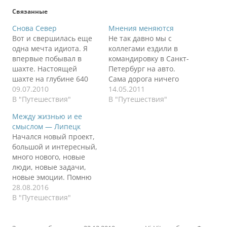
Связанные
Снова Север
Мнения меняются
Вот и свершилась еще
Не так давно мы с
одна мечта идиота. Я
коллегами ездили в
впервые побывал в
командировку в Санкт-
шахте. Настоящей
Петербург на авто.
шахте на глубине 640
Сама дорога ничего
метров под уровнем
09.07.2010
интересного не
14.05.2011
моря. Или даже ниже,
В "Путешествия"
представляет из себя,
В "Путешествия"
так как альтиметр в
кроме совершенно
Между жизнью и ее
часах начал врать.
убитой трассы и ряда
смыслом — Липецк
Сразу хочу сказать
аварий со сгоревшими
Начался новый проект,
огромное человеческой
фурами. Хуже дороги я
большой и интересный,
спасибо Татьяне и
еще не видел за свою
много нового, новые
Владимиру, которые
жизнь (примерно 100
люди, новые задачи,
смогли это для меня
000 км за рулем), а это,
новые эмоции. Помню
сделать. Нет слов,
напомню,
свою первую
28.08.2016
просто спасибо!…
федеральная…
командировку в
В "Путешествия"
Норильск, где я еще
свой день рождения