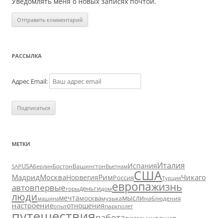
Уведомлять меня о новых записях почтой.
РАССЫЛКА
Адрес Email:
МЕТКИ
Италия
Испания
USA
SAP
Бостон
Вашингтон
Вьетнам
Берлин
США
Москва
Мадрид
Рим
Чикаго
Норвегия
Россия
Турция
европа
жизнь
авто
впервые
деньги
горы
дом
люди
мечта
мысли
москва
музыка
машина
наблюдения
настроение
отношения
парк
опыт
полет
путешествия
работа