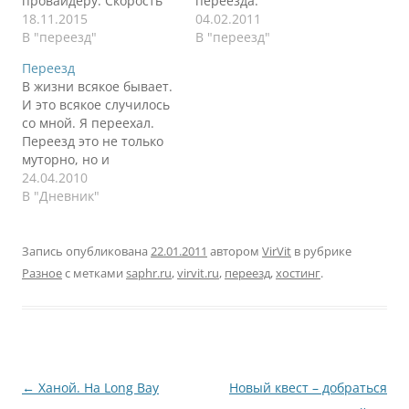
провайдеру. Скорость
переезда.
должна увеличиться. Но
18.11.2015
04.02.2011
могут быть сбои. Прошу
В "переезд"
В "переезд"
отнестись с
Переезд
пониманием.
В жизни всякое бывает.
И это всякое случилось
со мной. Я переехал.
Переезд это не только
муторно, но и
интересно. Например,
24.04.2010
можно переехать в
В "Дневник"
полностью пустую
квартиру. И начать все
с начала. Так со мной и
Запись опубликована
22.01.2011
автором
VirVit
в рубрике
случилось. Все что есть
Разное
с метками
saphr.ru
,
virvit.ru
,
переезд
,
хостинг
.
в квартире, это четыре
стены и холодильник с
газовой плитой.…
Навигация
←
Ханой. Ha Long Bay
Новый квест – добраться