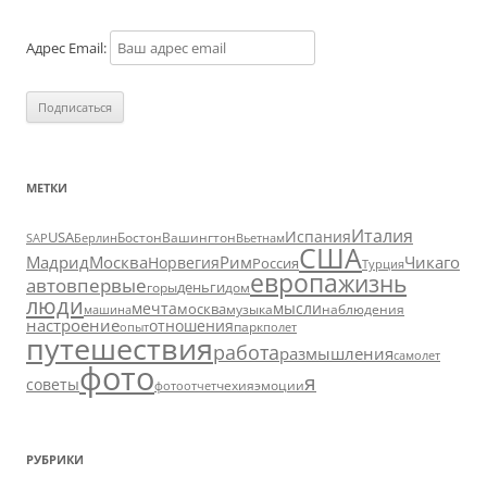
Адрес Email:
МЕТКИ
Италия
Испания
USA
SAP
Бостон
Вашингтон
Вьетнам
Берлин
США
Москва
Мадрид
Рим
Чикаго
Норвегия
Россия
Турция
европа
жизнь
авто
впервые
деньги
горы
дом
люди
мечта
мысли
москва
музыка
машина
наблюдения
настроение
отношения
парк
опыт
полет
путешествия
работа
размышления
самолет
фото
я
советы
чехия
эмоции
фотоотчет
РУБРИКИ