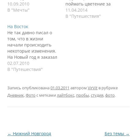
тебя ждет, то плеваться
10.09.2010
поймать цветение за
хочется. Выехали в
В "Мечты"
хвост и прибыли ровно
11.04.2014
08:30 утра по местному
день-в-день пика
В "Путешествия"
времени. Первые часа
цветения сакуры.
На Восток
полтора ехал и
Между делом решили
Не так давно писал о
матерился на польские
протестировать сервис
том, что в жизни
дороги. Опять одни
airbnb.com. Это аренда
начали происходить
деревни и скорость 50
квартир и домов, а не
некоторые изменения.
км/час. В результате, за
отелей. Так как у нас
На Новый год я заказал
2…
все не как у людей, то и
Деду Морозу пару
02.07.2010
в…
желаний, даже тройку.
В "Путешествия"
Одно на подходе,
другое начало
реализовываться,
Запись опубликована
01.03.2011
автором
VirVit
в рубрике
третье пока под
Дневник
,
Фото
с метками
лайтбокс
,
пробы
,
студия
,
фото
.
вопросом. Второе
желание это
совмещение работы с
путешествиями, так как
я готов переносить
некоторые неудобства
Навигация
←
Нижний Новгород
Без темы
→
ради нового.…