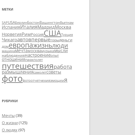
МЕТКИ
USA
SAP
Бостон
Вашингтон
Вьетнам
Берлин
Италия
Москва
Мадрид
Испания
США
Рим
Норвегия
Россия
Турция
авто
впервые
Чикаго
деньги
горы
европа
жизнь
люди
дом
мечта
мысли
москва
музыка
машина
настроение
наблюдения
опыт
отношения
парк
полет
путешествия
работа
размышления
советы
самолет
фото
я
чехия
эмоции
фотоотчет
РУБРИКИ
Мечты
(39)
О жизни
(125)
О людях
(97)