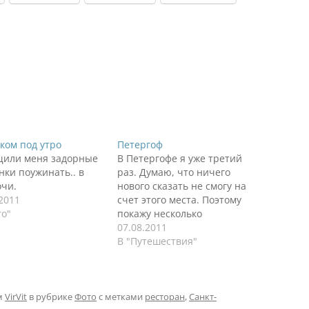
ком под утро
Петергоф
или меня задорные
В Петергофе я уже третий
нки поужинать.. в
раз. Думаю, что ничего
очи.
нового сказать не смогу на
.2011
счет этого места. Поэтому
то"
покажу несколько
фотографий. А еще мы
07.08.2011
кормили животных.
В "Путешествия"
Здорово!
м
VirVit
в рубрике
Фото
с метками
ресторан
,
Санкт-