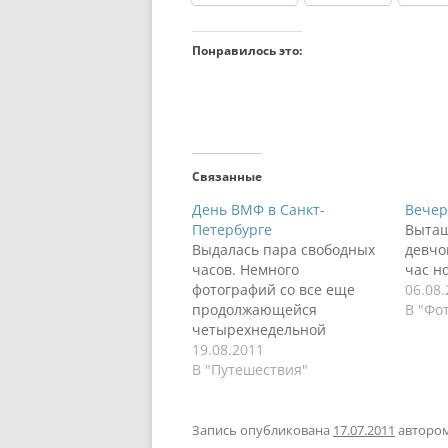
Понравилось это:
Связанные
День ВМФ в Санкт-
Вечер
Петербурге
Вытащ
Выдалась пара свободных
девчо
часов. Немного
час н
фотографий со все еще
06.08
продолжающейся
В "Фо
четырехнедельной
командировки. Это день
19.08.2011
ВМФ в Санкт-Петербурге.
В "Путешествия"
Люблю я корабли, поэтому
и здесь обошел все вокруг,
чтобы сделать эти кадры.
Запись опубликована
17.07.2011
авторо