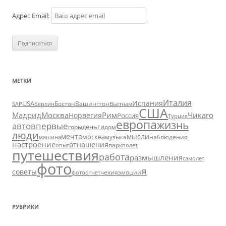
Адрес Email:
МЕТКИ
Италия
Испания
USA
SAP
Бостон
Вашингтон
Вьетнам
Берлин
США
Москва
Мадрид
Рим
Чикаго
Норвегия
Россия
Турция
европа
жизнь
авто
впервые
деньги
горы
дом
люди
мечта
мысли
москва
музыка
машина
наблюдения
настроение
отношения
парк
опыт
полет
путешествия
работа
размышления
самолет
фото
я
советы
чехия
эмоции
фотоотчет
РУБРИКИ