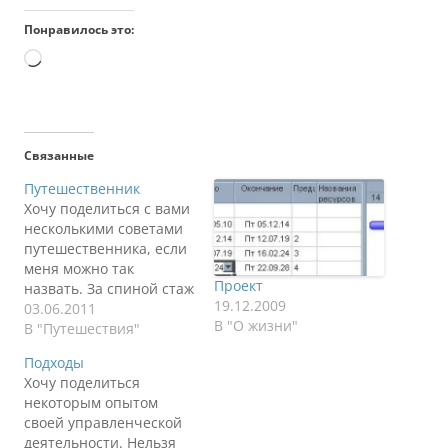
Понравилось это:
Загрузка…
Связанные
Путешественник
Хочу поделиться с вами
несколькими советами
путешественника, если
меня можно так
Проект
назвать. За спиной стаж
19.12.2009
поездок в несколько
03.06.2011
В "О жизни"
десятков городов и
В "Путешествия"
стран. Как-нибудь не
Подходы
поленюсь и посчитаю в
Хочу поделиться
скольких городах я был.
некоторым опытом
За это время у меня
своей управленческой
скопился
деятельности. Нельзя