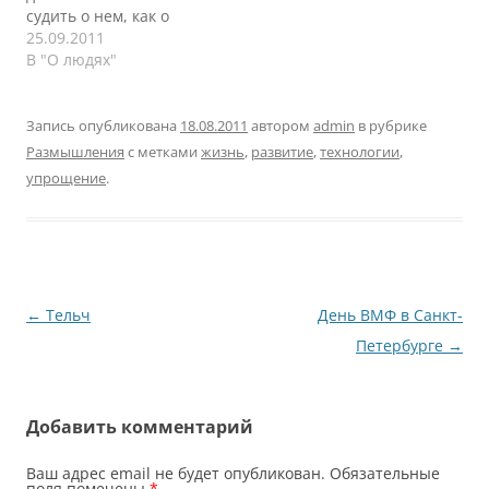
определенный багаж
судить о нем, как о
знаний и хотелок,
позитивном или
25.09.2011
которые могли бы
негативном, но он есть.
В "О людях"
сделать мое
Как-то писал уже о том,
путешествие более…
что многие наши
поступки, поведения
Запись опубликована
18.08.2011
автором
admin
в рубрике
идут с детства. Впервые
Размышления
с метками
жизнь
,
развитие
,
технологии
,
об этом я узнал из
упрощение
.
книги Марии Мелии.
Так, с 5 лет я впервые
сел за компьютер,…
Навигация
←
Тельч
День ВМФ в Санкт-
по
Петербурге
→
записям
Добавить комментарий
Ваш адрес email не будет опубликован.
Обязательные
поля помечены
*