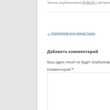
выводы для самого себя.
хорош
Запись опубликована
30.08.2011
авторо
Не буду вдаваться в
все о
особенности проекта и его
мне п
суть, изложу лишь тезисно
презе
то, что я отметил для себя.
решен
…
объяс
прост
Навигация
←
Кириллов энд монастырь
Презе
по
спосо
записям
Добавить комментарий
Ваш адрес email не будет опубликов
Комментарий
*