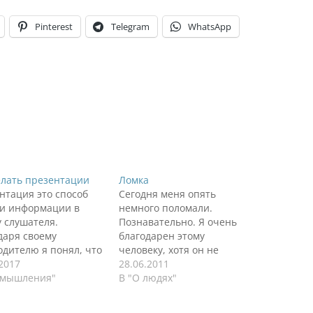
Pinterest
Telegram
WhatsApp
елать презентации
Ломка
нтация это способ
Сегодня меня опять
и информации в
немного поломали.
у слушателя.
Познавательно. Я очень
даря своему
благодарен этому
одителю я понял, что
человеку, хотя он не
 хорошая
.2017
читает мой блог. Это мой
28.06.2011
нтация и обычная.
змышления"
коллега, старше рангом, из
В "О людях"
даря презентациям
Европейской части нашего
я понял, что такое
света. Работает в HR