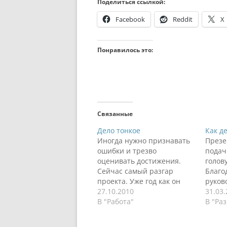
Поделиться ссылкой:
Facebook
Reddit
X
Понравилось это:
Связанные
Дело тонкое
Как д
Иногда нужно признавать
Презе
ошибки и трезво
подач
оценивать достижения.
голов
Сейчас самый разгар
Благо
проекта. Уже год как он
руков
длится, с января
27.10.2010
такое
31.03
следующего года старт
В "Работа"
презе
В "Ра
первой части. Пришло
Благо
время сделать какие-то
Apple 