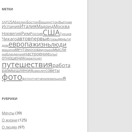
МЕТКИ
USA
SAP
Бостон
Вашингтон
Вьетнам
Берлин
Италия
Москва
Мадрид
Испания
США
Рим
Норвегия
Россия
Турция
авто
впервые
Чикаго
деньги
горы
европа
жизнь
люди
дом
мечта
мысли
москва
музыка
машина
настроение
наблюдения
опыт
отношения
парк
полет
путешествия
работа
размышления
советы
самолет
фото
я
чехия
эмоции
фотоотчет
РУБРИКИ
Мечты
(39)
О жизни
(125)
О людях
(97)