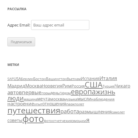
РАССЫЛКА
Адрес Email:
МЕТКИ
Италия
Испания
USA
SAP
Бостон
Вашингтон
Вьетнам
Берлин
США
Москва
Мадрид
Рим
Чикаго
Норвегия
Россия
Турция
европа
жизнь
авто
впервые
деньги
горы
дом
люди
мечта
мысли
москва
музыка
машина
наблюдения
настроение
отношения
парк
опыт
полет
путешествия
работа
размышления
самолет
фото
я
советы
чехия
эмоции
фотоотчет