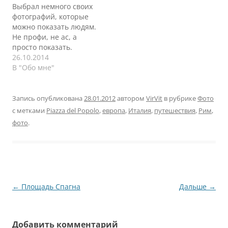
Выбрал немного своих
фотографий, которые
можно показать людям.
Не профи, не ас, а
просто показать.
https://500px.com/VirVit
26.10.2014
В "Обо мне"
Запись опубликована
28.01.2012
автором
VirVit
в рубрике
Фото
с метками
Piazza del Popolo
,
европа
,
Италия
,
путешествия
,
Рим
,
фото
.
Навигация
←
Площадь Спагна
Дальше
→
по
записям
Добавить комментарий