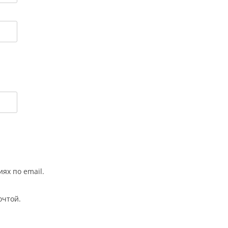
ях по email.
очтой.