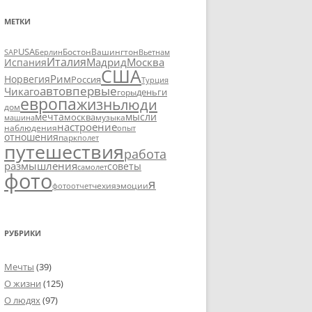
МЕТКИ
USA
SAP
Бостон
Вашингтон
Вьетнам
Берлин
Италия
Москва
Мадрид
Испания
США
Рим
Норвегия
Россия
Турция
авто
впервые
Чикаго
деньги
горы
европа
жизнь
люди
дом
мечта
мысли
москва
музыка
машина
настроение
наблюдения
опыт
отношения
парк
полет
путешествия
работа
размышления
советы
самолет
фото
я
чехия
эмоции
фотоотчет
РУБРИКИ
Мечты
(39)
О жизни
(125)
О людях
(97)