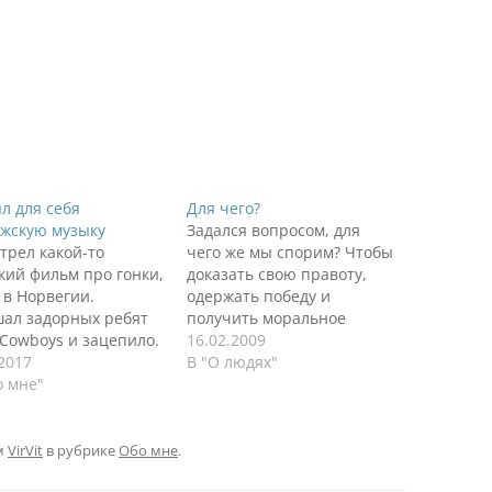
л для себя
Для чего?
жскую музыку
Задался вопросом, для
трел какой-то
чего же мы спорим? Чтобы
кий фильм про гонки,
доказать свою правоту,
 в Норвегии.
одержать победу и
ал задорных ребят
получить моральное
 Cowboys и зацепило.
удовольствие. Ты победил,
16.02.2009
нил поездку по
.2017
оппонента опустил, ты
В "О людях"
гии, представил ту
о мне"
рад, он - нет. Каков смысл?
шинку, скорость, эту
Радость, чтобы сделать
у и безграничные
гадость? Хотя в споре
оры, изумительные
рождается истина, но
м
VirVit
в рубрике
Обо мне
.
 дикая природа -
только в том случае, на