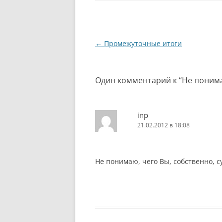
волше
меня.
ни сл
Слышу
Навигация
←
Промежуточные итоги
по
записям
Один комментарий к “
Не поним
inp
21.02.2012 в 18:08
Не понимаю, чего Вы, собственно, с