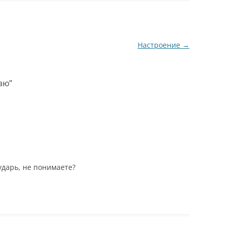
бно захлестнуло
мой взгляд, когда
 Слушаю этих ребят и
спорящие одинаково
ова не понимаю.
осведомлены о…
 отдельные слова,…
Настроение
→
аю
”
ударь, не понимаете?