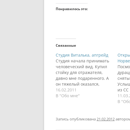
Понравилось это:
Связанные
Студия Виталька, апгрейд
Откры
Студия начала принимать
Норве
человеческий вид. Купил
Посмо
стойку для отражателя,
дурац
давно мне подаренного. А
сняты
он тяжелый оказался,
Услыш
стойка падает. Нужно что-
16.02.2011
из CC
то думать. Начал
В "Обо мне"
Вспом
11.03
эксперименты с
Норве
В "Об
лайтбоксом, пока не
же ма
понимаю как фон
музык
сглаживать. Сама ткань не
прост
Запись опубликована
21.02.2012
авторо
гладится утюгом :)
горы,