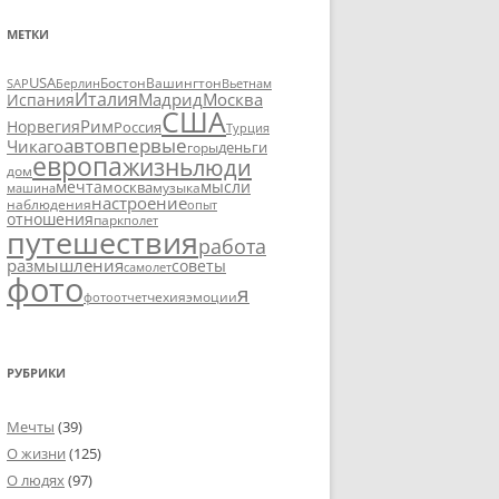
МЕТКИ
USA
SAP
Бостон
Вашингтон
Вьетнам
Берлин
Италия
Москва
Мадрид
Испания
США
Рим
Норвегия
Россия
Турция
авто
впервые
Чикаго
деньги
горы
европа
жизнь
люди
дом
мечта
мысли
москва
музыка
машина
настроение
наблюдения
опыт
отношения
парк
полет
путешествия
работа
размышления
советы
самолет
фото
я
чехия
эмоции
фотоотчет
РУБРИКИ
Мечты
(39)
О жизни
(125)
О людях
(97)