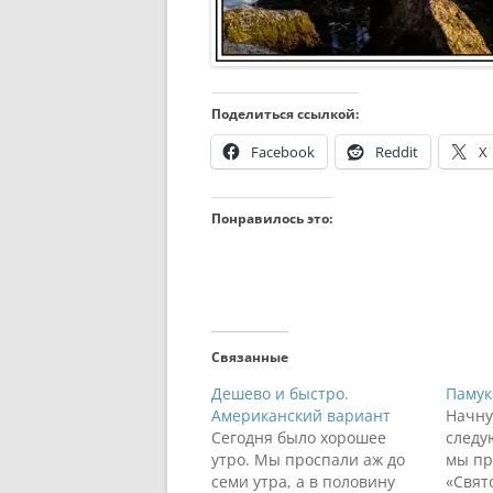
Поделиться ссылкой:
Facebook
Reddit
X
Понравилось это:
Связанные
Дешево и быстро.
Памук
Американский вариант
Начну 
Сегодня было хорошее
следу
утро. Мы проспали аж до
мы пр
семи утра, а в половину
«Свят