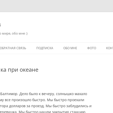
в
 мире, обо мне :)
ОБРАТНАЯ СВЯЗЬ
ПОДПИСКА
ОБО МНЕ
ФОТО
КОН
шка при океане
в Балтимор. Дело было к вечеру, солнышко махало
ому все произошло быстро. Мы быстро проехали
утора долларов за проезд. Мы быстро заблудились и
о деревушка. Мы быстро нашли закрытую станцию