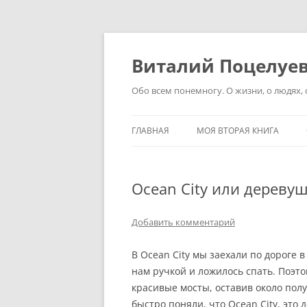
Перейти
к
содержимому
Виталий Поцелуе
Обо всем понемногу. О жизни, о людях, о
ГЛАВНАЯ
МОЯ ВТОРАЯ КНИГА
Ocean City или дереву
Добавить комментарий
В Ocean City мы заехали по дороге 
нам ручкой и ложилось спать. Поэт
красивые мосты, оставив около пол
быстро поняли, что Ocean City, эт