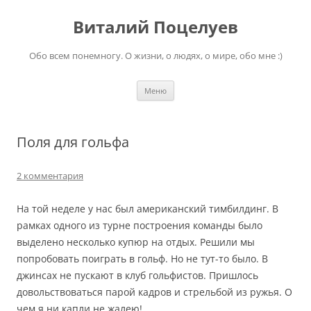
Перейти
к
Виталий Поцелуев
содержимому
Обо всем понемногу. О жизни, о людях, о мире, обо мне :)
Меню
Поля для гольфа
2 комментария
На той неделе у нас был американский тимбилдинг. В
рамках одного из турне построения команды было
выделено несколько купюр на отдых. Решили мы
попробовать поиграть в гольф. Но не тут-то было. В
джинсах не пускают в клуб гольфистов. Пришлось
довольствоваться парой кадров и стрельбой из ружья. О
чем я ни капли не жалею!