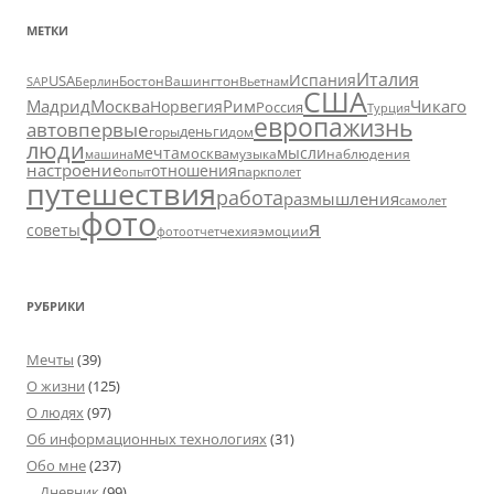
МЕТКИ
Италия
Испания
USA
SAP
Бостон
Вашингтон
Вьетнам
Берлин
США
Москва
Мадрид
Рим
Чикаго
Норвегия
Россия
Турция
европа
жизнь
авто
впервые
деньги
горы
дом
люди
мечта
мысли
москва
музыка
машина
наблюдения
настроение
отношения
парк
опыт
полет
путешествия
работа
размышления
самолет
фото
я
советы
чехия
эмоции
фотоотчет
РУБРИКИ
Мечты
(39)
О жизни
(125)
О людях
(97)
Об информационных технологиях
(31)
Обо мне
(237)
Дневник
(99)