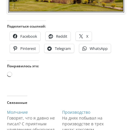
Поделиться ссылкой:
Facebook
Reddit
X
Pinterest
Telegram
WhatsApp
Понравилось это:
Загрузка…
Связанные
Молчание
Производство
Говорят, что я давно не
На днях побывал на
писал? С приятным
производстве в трех
удивлением обнаружил,
цехах: коксовом,