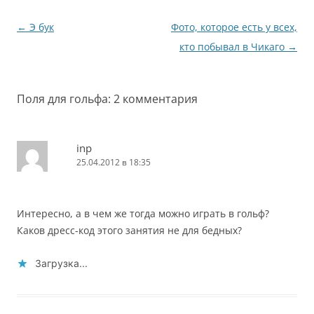
некоторые неудобства
ради нового.…
Навигация
←
Э бук
Фото, которое есть у всех,
по
кто побывал в Чикаго
→
записям
Поля для гольфа
: 2 комментария
inp
25.04.2012 в 18:35
Интересно, а в чем же тогда можно играть в гольф?
Каков дресс-код этого занятия не для бедных?
Загрузка...