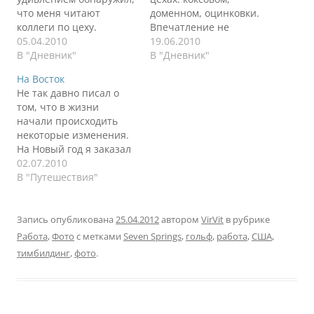
что меня читают
доменном, оцинковки.
коллеги по цеху.
Впечатление не
Приятно. Привет,
05.04.2010
передать словами. Это
19.06.2010
коллеги (тут я помахал
В "Дневник"
надо видеть. Очень
В "Дневник"
рукой с последней
сожалею, что нельзя
На Восток
вяленой рыбкой в ней)!
было фотографировать.
Не так давно писал о
Мне правда приятно.
Один только вид
том, что в жизни
Жизнь закрутилась
расплавленного чугуна,
начали происходить
словно волчок, который
который из доменной
некоторые изменения.
вот-вот только начал
печи выходит по каналу
На Новый год я заказал
свой изящный путь, но
для погрузки в вагон
Деду Морозу пару
02.07.2010
вскоре устанет
чего стоит. Очень
желаний, даже тройку.
В "Путешествия"
наклонится присесть и
примитивно это можно
Одно на подходе,
упадет.…
увидеть на следующих
другое начало
двух…
реализовываться,
Запись опубликована
25.04.2012
автором
VirVit
в рубрике
третье пока под
Работа
,
Фото
с метками
Seven Springs
,
гольф
,
работа
,
США
,
вопросом. Второе
тимбилдинг
,
фото
.
желание это
совмещение работы с
путешествиями, так как
я готов переносить