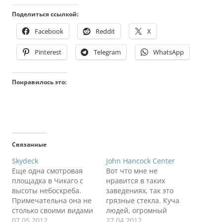
Поделиться ссылкой:
Facebook
Reddit
X
Pinterest
Telegram
WhatsApp
Понравилось это:
Связанные
Skydeck
John Hancock Center
Еще одна смотровая
Вот что мне не
площадка в Чикаго с
нравится в таких
высоты небоскреба.
заведениях, так это
Примечательна она не
грязные стекла. Куча
столько своими видами
людей, огромный
сверху, сколько одним
07.05.2012
оборот дензнаков, а
27.04.2012