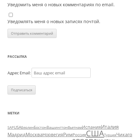
Уведомить меня о новых комментариях по email.
Уведомлять меня о новых записях почтой.
РАССЫЛКА
Адрес Email:
МЕТКИ
Италия
Испания
USA
SAP
Бостон
Вашингтон
Вьетнам
Берлин
США
Москва
Мадрид
Рим
Чикаго
Норвегия
Россия
Турция