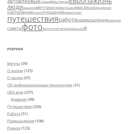
европа
жизнь
авто
впервые
деньги
горы
дом
люди
мечта
мысли
москва
музыка
машина
наблюдения
настроение
отношения
парк
опыт
полет
путешествия
работа
размышления
самолет
фото
я
советы
чехия
эмоции
фотоотчет
РУБРИКИ
Мечты
(39)
О жизни
(125)
О людях
(97)
Об информационных технологиях
(31)
Обо мне
(237)
Дневник
(99)
Путешествия
(326)
Работа
(51)
Размышления
(108)
Разное
(123)