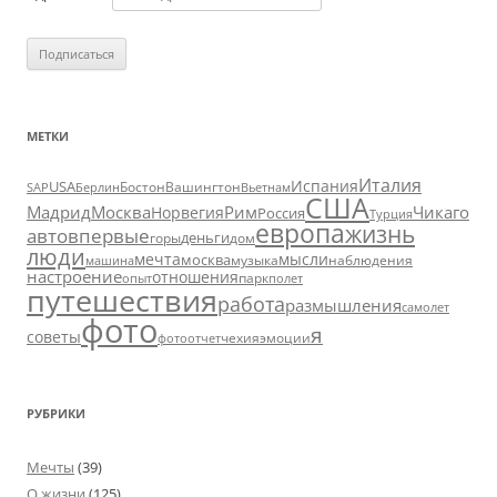
МЕТКИ
Италия
Испания
USA
SAP
Бостон
Вашингтон
Вьетнам
Берлин
США
Москва
Мадрид
Рим
Чикаго
Норвегия
Россия
Турция
европа
жизнь
авто
впервые
деньги
горы
дом
люди
мечта
мысли
москва
музыка
машина
наблюдения
настроение
отношения
парк
опыт
полет
путешествия
работа
размышления
самолет
фото
я
советы
чехия
эмоции
фотоотчет
РУБРИКИ
Мечты
(39)
О жизни
(125)