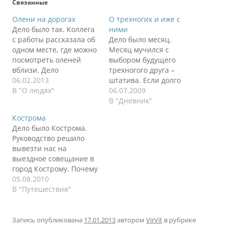
Связанные
Олени на дорогах
О трехногих и иже с
Дело было так. Коллега
ними
с работы рассказала об
Дело было месяц.
одном месте, где можно
Месяц мучился с
посмотреть оленей
выбором будущего
вблизи. Дело
трехногого друга –
интересное, сели и
06.02.2013
штатива. Если долго
поехали. Вроде бы
В "О людях"
мучиться, то что-нибудь
06.07.2009
обычное дело, но со
получится. Это закон
В "Дневник"
своим привкусом.
жизни. В результате
Кострома
Дорога в обе стороны
родилось сие чудо –
Дело было Кострома.
заняла примерно 5-6
Gitzo 2932EX. Жаба
Руководство решило
часов. Расстояние 150
померла от
вывезти нас на
километров в каждую
обезвоживания, я
выездное совещание в
сторону. Но погода
перешел на сухой паек.
город Кострому. Почему
испортилась, началась
Зато со штативом. Не
так далеко - понятия не
05.08.2010
снежная метель,
показывайте пальцем,
имею. 330 км от
В "Путешествия"
видимость
сам знаю. Но тяга к
Москвы. Целый день мы
практически…
лучшему…
сушились в душном
помещении,
Запись опубликована
17.01.2013
автором
VirVit
в рубрике