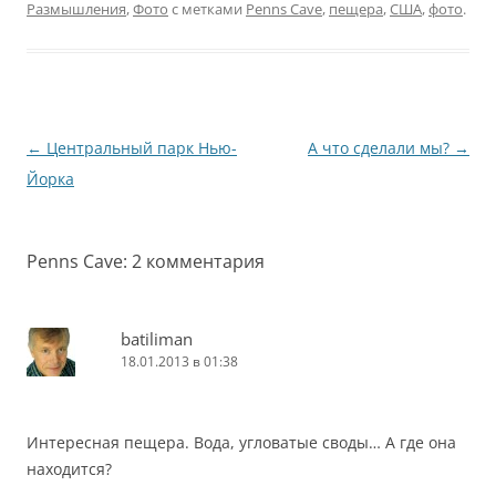
совещались. А на
Размышления
,
Фото
с метками
Penns Cave
,
пещера
,
США
,
фото
.
другой день поехали на
экскурсию. Слов будет
мало, фотографий
много ;) Что
понравилось, так это
местные…
Навигация
←
Центральный парк Нью-
А что сделали мы?
→
по
Йорка
записям
Penns Cave
: 2 комментария
batiliman
18.01.2013 в 01:38
Интересная пещера. Вода, угловатые своды… А где она
находится?