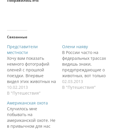
Понравилось это:
Связанные
Представители
Олени наяву
местности
В России часто на
Хочу вам показать
федеральных трассах
немного фотографий
видишь знаки,
оленей с прошлой
предупреждающие о
поездки. Впервые
животных, вот только
видел этих животных на
самих животных не
02.03.2013
расстоянии вытянутой
10.02.2013
видно. Лично я ни разу
В "Путешествия"
руки. Смешные,
В "Путешествия"
не видел. А здесь всегда
любопытные,
пожалуйста. Рядом с
Американская охота
трусливые. Если ты в
дорогами, посреди
Случилось мне
машине, то тебя не
дороги, у дома вот такая
побывать на
боятся, как и сам
прелесть. Еще и
американской охоте. Не
автомобиль. Стоит
дразнится :)
в привычном для нас
только выйти, то сразу