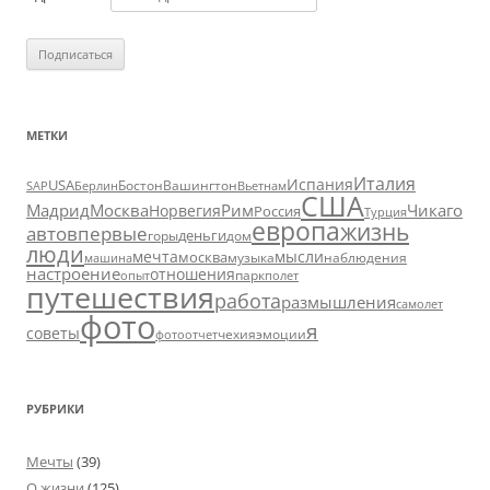
МЕТКИ
Италия
Испания
USA
SAP
Бостон
Вашингтон
Вьетнам
Берлин
США
Москва
Мадрид
Рим
Чикаго
Норвегия
Россия
Турция
европа
жизнь
авто
впервые
деньги
горы
дом
люди
мечта
мысли
москва
музыка
машина
наблюдения
настроение
отношения
парк
опыт
полет
путешествия
работа
размышления
самолет
фото
я
советы
чехия
эмоции
фотоотчет
РУБРИКИ
Мечты
(39)
О жизни
(125)