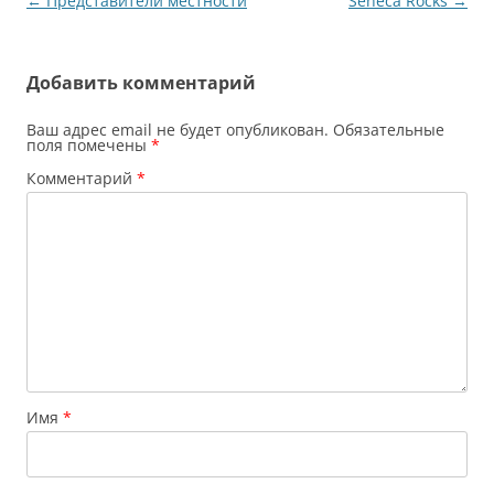
Навигация
←
Представители местности
Seneca Rocks
→
многие прохлаждаются,
к…
по
записям
Добавить комментарий
Ваш адрес email не будет опубликован.
Обязательные
поля помечены
*
Комментарий
*
Имя
*