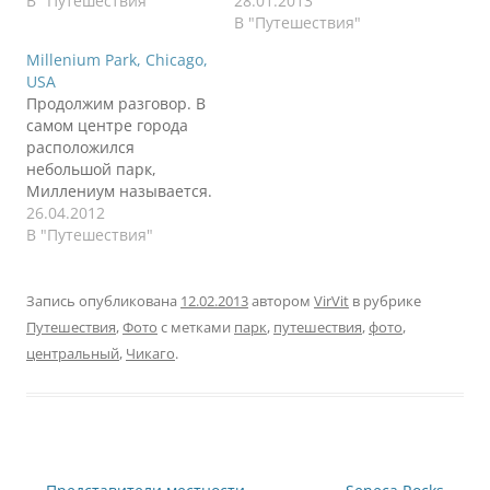
В "Путешествия"
28.01.2013
В "Путешествия"
Millenium Park, Chicago,
USA
Продолжим разговор. В
самом центре города
расположился
небольшой парк,
Миллениум называется.
С одной стороны он
26.04.2012
граничит с озером, с
В "Путешествия"
другой стороны
городские джунгли. В
результате это
Запись опубликована
12.02.2013
автором
VirVit
в рубрике
смотрится как
Путешествия
,
Фото
с метками
парк
,
путешествия
,
фото
,
маленький оазис, к тому
центральный
,
Чикаго
.
же с симпатичной
архитектурой. Судите
сами. Достаточно
знаменитая на весь
мир капля.
Симпатичная. Под ней