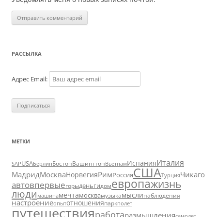
РАССЫЛКА
Адрес Email:
МЕТКИ
Италия
Испания
USA
SAP
Бостон
Вашингтон
Вьетнам
Берлин
США
Москва
Мадрид
Рим
Чикаго
Норвегия
Россия
Турция
европа
жизнь
авто
впервые
деньги
горы
дом
люди
мечта
мысли
москва
музыка
машина
наблюдения
настроение
отношения
парк
опыт
полет
путешествия
работа
размышления
самолет