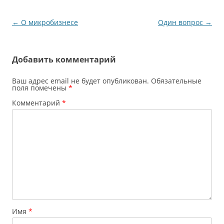
делегируй,
контролируй. В целом,
Навигация
←
О микробизнесе
Один вопрос
→
соглашусь, но есть
по
нюансы. Даже если ты…
записям
Добавить комментарий
Ваш адрес email не будет опубликован.
Обязательные
поля помечены
*
Комментарий
*
Имя
*