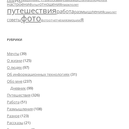
настроение
отношения
парк
опыт
полет
путешествия
работа
размышления
самолет
фото
я
советы
чехия
эмоции
фотоотчет
РУБРИКИ
Мечты
(39)
О жизни
(125)
О людях
(97)
Об информационных технологиях
(31)
Обо мне
(237)
Дневник
(99)
Путешествия
(326)
Работа
(51)
Размышления
(108)
Разное
(123)
Рассказы
(21)