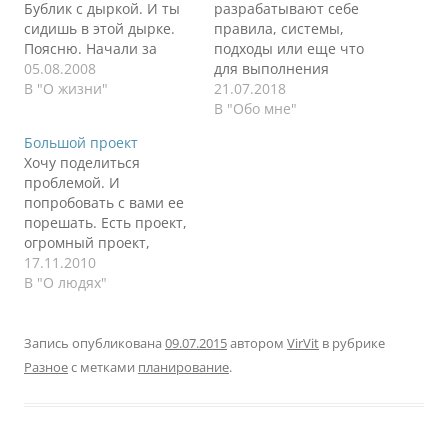
Бублик с дыркой. И ты
разрабатывают себе
сидишь в этой дырке.
правила, системы,
Поясню. Начали за
подходы или еще что
здравие, закончили за
05.08.2008
для выполнения
упокой. Старт проект,
В "О жизни"
работы, планирования
21.07.2018
все отлично. Энтузиазм,
задач. Я много чего
В "Обо мне"
письма заказчиков,
перепробовал из
Большой проект
красивые планы,
методик, инструментов,
Хочу поделиться
ресурсы, сроки,
программ - ничего не
проблемой. И
бюджеты. Много денег,
помогло, ибо как еще со
попробовать с вами ее
времени, людей.
школы привык к одной
порешать. Есть проект,
Отлично. Можно сроки
простой организации,
огромный проект,
сократить, чтобы
так и живу. Все
множество
17.11.2010
начальство похвалило и
началось с электронной
подразделений
В "О людях"
в резюме написать,…
почты. В то время даже
бизнеса, масса
с…
внутренних команд в
проекте, крайне сжатые
Запись опубликована
09.07.2015
автором
VirVit
в рубрике
сроки и много людей.
Разное
с метками
планирование
.
Задача - всем этим
управлять. Любая книга
по управлению
проектом скажет -