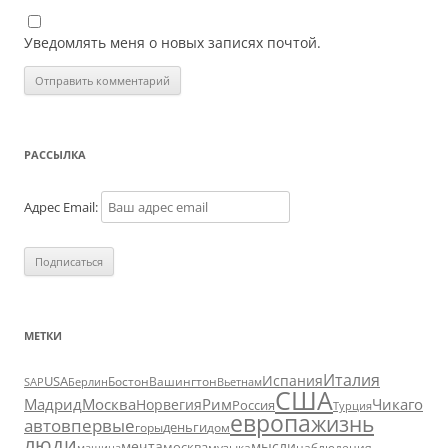
Уведомлять меня о новых записях почтой.
РАССЫЛКА
Адрес Email:
МЕТКИ
Италия
Испания
USA
SAP
Бостон
Вашингтон
Вьетнам
Берлин
США
Москва
Мадрид
Рим
Чикаго
Норвегия
Россия
Турция
европа
жизнь
авто
впервые
деньги
горы
дом
люди
мечта
мысли
москва
музыка
машина
наблюдения