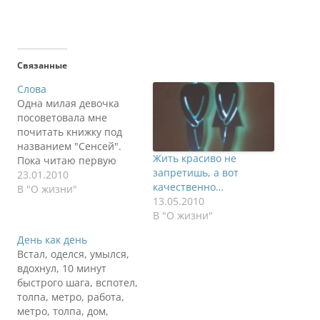
Связанные
Слова
Одна милая девочка
посоветовала мне
почитать книжку под
названием "Сенсей".
Жить красиво не
Пока читаю первую
запретишь, а вот
книгу и то немного
23.01.2010
качественно…
осилил из-за нехватки
В "О жизни"
13.05.2010
времени. Пока сложно
В "О жизни"
идет в части
перестраивания своей
День как день
головы в духовное
Встал, оделся, умылся,
начало. Основная
вдохнул, 10 минут
мысль это
быстрого шага, вспотел,
необходимость
толпа, метро, работа,
развития собственного
метро, толпа, дом,
мира, духовного