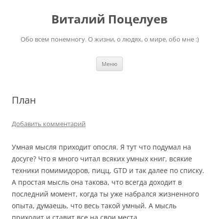
Перейти
к
Виталий Поцелуев
содержимому
Обо всем понемногу. О жизни, о людях, о мире, обо мне :)
Меню
План
Добавить комментарий
Умная мысля приходит опосля. Я тут что подумал на
досуге? Что я много читал всяких умных книг, всякие
техники помимидоров, пицц, GTD и так далее по списку.
А простая мысль она такова, что всегда доходит в
последний момент, когда ты уже набрался жизненного
опыта, думаешь, что весь такой умный. А мысль
приходит и ставит все на свои места.