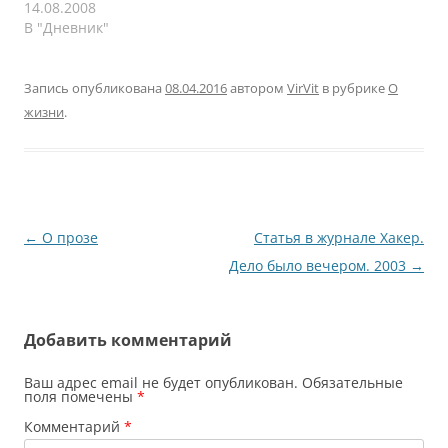
выдохнул, халат,
14.08.2008
начала, которое
тапочки, большая
В "Дневник"
управляет всем
чашка чая, компьютер.
физическим. Например,
Обычный набор слов,
мысли материальны,
который позволяет
Запись опубликована
08.04.2016
автором
VirVit
в рубрике
О
желания тоже.…
передать другому
жизни
.
человеку весь твой
день всего одним
предложением. И тебя
поймут без лишних
слов. У всех так, к чему
слова? Сегодня
Навигация
←
О прозе
Статья в журнале Хакер.
случилось…
по
Дело было вечером. 2003
→
записям
Добавить комментарий
Ваш адрес email не будет опубликован.
Обязательные
поля помечены
*
Комментарий
*