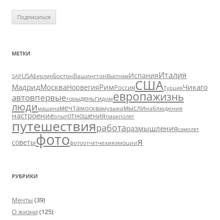
МЕТКИ
Италия
Испания
USA
SAP
Бостон
Вашингтон
Вьетнам
Берлин
США
Москва
Мадрид
Рим
Чикаго
Норвегия
Россия
Турция
европа
жизнь
авто
впервые
деньги
горы
дом
люди
мечта
мысли
москва
музыка
машина
наблюдения
настроение
отношения
парк
опыт
полет
путешествия
работа
размышления
самолет
фото
я
советы
чехия
эмоции
фотоотчет
РУБРИКИ
Мечты
(39)
О жизни
(125)