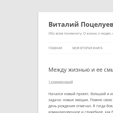
Перейти
к
содержимому
Виталий Поцелуе
Обо всем понемногу. О жизни, о людях, о
ГЛАВНАЯ
МОЯ ВТОРАЯ КНИГА
Между жизнью и ее см
1 комментарий
Начался новый проект, большой и и
задачи, новые эмоции. Помню свою 
день рождения отмечал. Я тогда боя
командировочное и служебное, как б