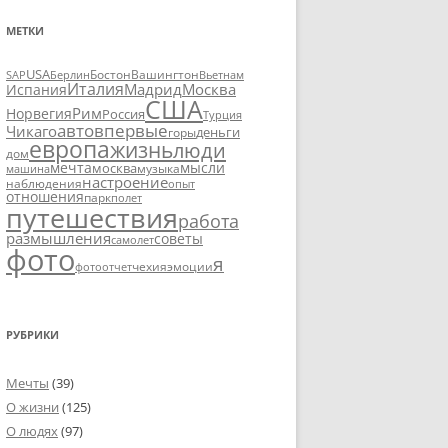
МЕТКИ
USA
SAP
Бостон
Вашингтон
Вьетнам
Берлин
Италия
Москва
Мадрид
Испания
США
Рим
Норвегия
Россия
Турция
авто
впервые
Чикаго
деньги
горы
европа
жизнь
люди
дом
мечта
мысли
москва
музыка
машина
настроение
наблюдения
опыт
отношения
парк
полет
путешествия
работа
размышления
советы
самолет
фото
я
чехия
эмоции
фотоотчет
РУБРИКИ
Мечты
(39)
О жизни
(125)
О людях
(97)