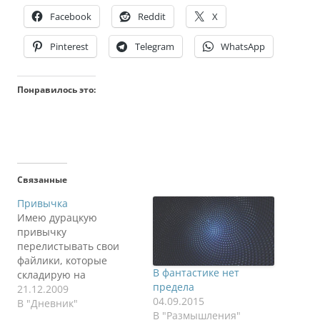
Facebook
Reddit
X
Pinterest
Telegram
WhatsApp
Понравилось это:
Связанные
Привычка
Имею дурацкую
привычку
перелистывать свои
файлики, которые
В фантастике нет
складирую на
предела
протяжении многих лет
21.12.2009
04.09.2015
в папочку с кодовым
В "Дневник"
В "Размышления"
именем VirVit. Это я.