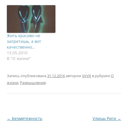
Другой я. Vir – Virtual,
Vit – Vitaly. Этот
несложный ник был
придуман в моем 5-6
классах. Сам себе же и
придумал, когда
Жить красиво не
впервые папа научил
запретишь, а вот
меня включать модем
качественно…
Discovery…
13.05.2010
В "О жизни"
Запись опубликована
31.12.2016
автором
VirVit
в рубрике
О
жизни
,
Размышления
.
Навигация
←
Безмятежность
Улицы Риги
→
по