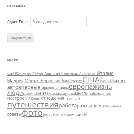
РАССЫЛКА
Адрес Email:
МЕТКИ
Италия
Испания
USA
SAP
Бостон
Вашингтон
Вьетнам
Берлин
США
Москва
Мадрид
Рим
Чикаго
Норвегия
Россия
Турция
европа
жизнь
авто
впервые
деньги
горы
дом
люди
мечта
мысли
москва
музыка
машина
наблюдения
настроение
отношения
парк
опыт
полет
путешествия
работа
размышления
самолет
фото
я
советы
чехия
эмоции
фотоотчет