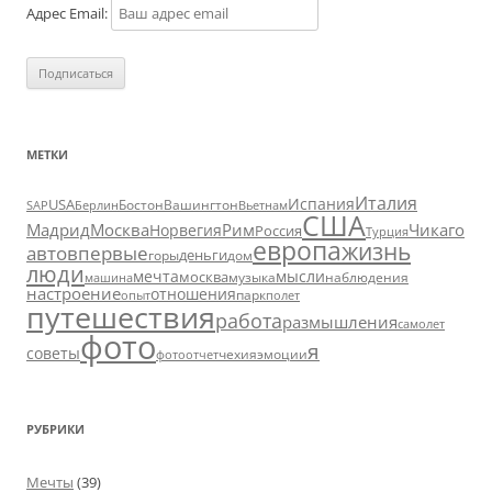
Адрес Email:
МЕТКИ
Италия
Испания
USA
SAP
Бостон
Вашингтон
Вьетнам
Берлин
США
Москва
Мадрид
Рим
Чикаго
Норвегия
Россия
Турция
европа
жизнь
авто
впервые
деньги
горы
дом
люди
мечта
мысли
москва
музыка
машина
наблюдения
настроение
отношения
парк
опыт
полет
путешествия
работа
размышления
самолет
фото
я
советы
чехия
эмоции
фотоотчет
РУБРИКИ
Мечты
(39)