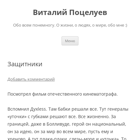
Перейти
к
Виталий Поцелуев
содержимому
Обо всем понемногу. О жизни, о людях, о мире, обо мне :)
Меню
Защитники
Добавить комментарий
Посмотрел фильм отечественного кинематографа.
Вспомнил Духless. Там бабки решали все. Тут генералы
«уточки» с губками решают все. Все жизненно. За
границей, даже в Болливуде, герой он национальный,
он за идею, он за мир во всем мире, пусть ему и
хреново. А тут плаки-плаки, слезы-море и «уточка». То