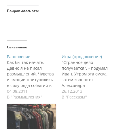
Понравилось это:
Связанные
Равновесие
Игра (продолжение)
Как бы так начать.
"Странное дело
Давно я не писал
получается", - подумал
размышлений. Чувства
Иван. Утром эта смска,
и эмоции притупились
затем звонок от
в силу ряда событий в
Александра
жизни. Бывает так, что
04.08.2011
Анатольевича и
26.12.2013
близкий тебе человек
В "Размышления"
встреча с нелепым
В "Рассказы"
постоянно что-то
предложением. Почему
говорит, пытается
в один день? Надо
помочь, а ты не
обмозговать все. У меня
слышишь. Вроде бы
уже есть работа, а тут
хочешь услышать, а не
еще прибавляется.