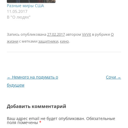
можешь, что-то
Любопытно, что они
Разные миры США
мешается. Вдруг какая-
хотят мне предложить.
11.05.2017
то фраза или пустяк
Иван брел по улицам
В "О людях"
выражает тебе…
Москвы в направлении
своего дома,…
Запись опубликована
27.02.2017
автором
VirVit
в рубрике
О
жизни
с метками
защитники
,
кино
.
Навигация
←
Немного на подумать о
Сочи
→
по
будущем
записям
Добавить комментарий
Ваш адрес email не будет опубликован.
Обязательные
поля помечены
*